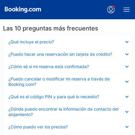
Las 10 preguntas más frecuentes
Elemento
¿Qué incluye el precio?
cerrado
Elemento
¿Puedo hacer una reservación sin tarjeta de crédito?
cerrado
Elemento
¿Cómo sé si mi reserva está confirmada?
cerrado
Elemento
¿Puedo cancelar o modificar mi reserva a través de
cerrado
Booking.com?
Elemento
¿Qué es el código PIN y para qué lo necesito?
cerrado
Elemento
¿Dónde puedo encontrar la información de contacto del
cerrado
alojamiento?
Elemento
¿Cómo puedo ver los precios?
cerrado