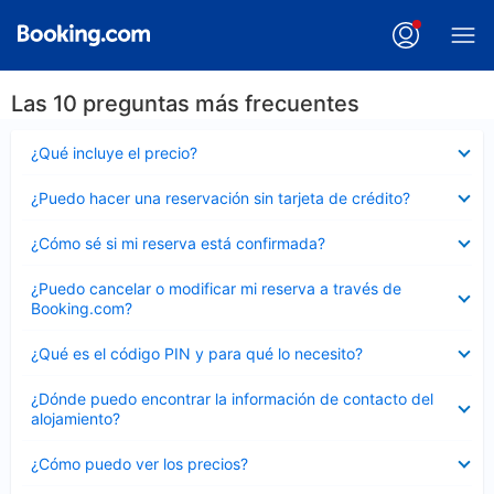
Las 10 preguntas más frecuentes
Elemento
¿Qué incluye el precio?
cerrado
Elemento
¿Puedo hacer una reservación sin tarjeta de crédito?
cerrado
Elemento
¿Cómo sé si mi reserva está confirmada?
cerrado
Elemento
¿Puedo cancelar o modificar mi reserva a través de
cerrado
Booking.com?
Elemento
¿Qué es el código PIN y para qué lo necesito?
cerrado
Elemento
¿Dónde puedo encontrar la información de contacto del
cerrado
alojamiento?
Elemento
¿Cómo puedo ver los precios?
cerrado