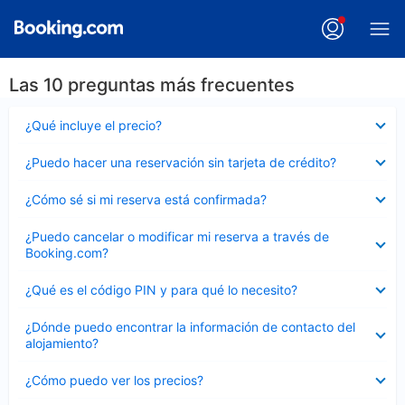
Las 10 preguntas más frecuentes
Elemento
¿Qué incluye el precio?
cerrado
Elemento
¿Puedo hacer una reservación sin tarjeta de crédito?
cerrado
Elemento
¿Cómo sé si mi reserva está confirmada?
cerrado
Elemento
¿Puedo cancelar o modificar mi reserva a través de
cerrado
Booking.com?
Elemento
¿Qué es el código PIN y para qué lo necesito?
cerrado
Elemento
¿Dónde puedo encontrar la información de contacto del
cerrado
alojamiento?
Elemento
¿Cómo puedo ver los precios?
cerrado