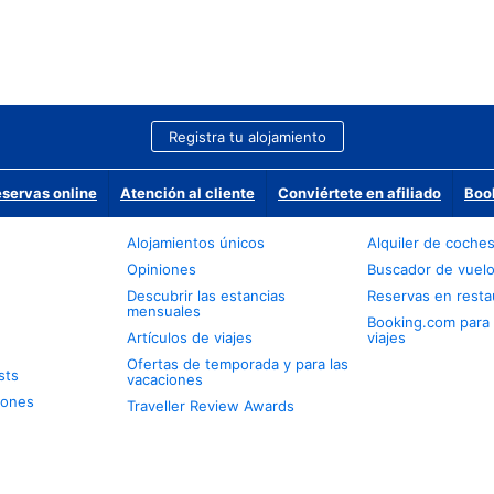
Registra tu alojamiento
eservas online
Atención al cliente
Conviértete en afiliado
Boo
Alojamientos únicos
Alquiler de coche
Opiniones
Buscador de vuel
Descubrir las estancias
Reservas en resta
mensuales
Booking.com para
Artículos de viajes
viajes
Ofertas de temporada y para las
sts
vacaciones
iones
Traveller Review Awards