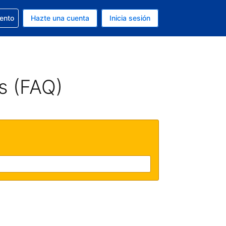
la reserva
iento
Hazte una cuenta
Inicia sesión
s Dólar de EEUU
. Tu idioma actual es Español
s (FAQ)