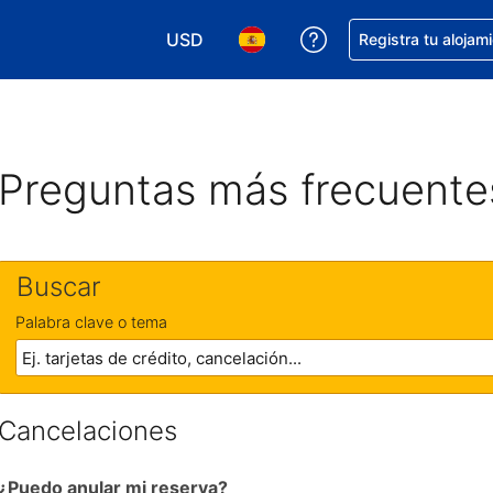
USD
Obtener ayuda con 
Registra tu alojam
Elegir tu moneda. Tu moneda actual e
Elegir el idioma que prefieres
Preguntas más frecuente
Buscar
Palabra clave o tema
Cancelaciones
¿Puedo anular mi reserva?