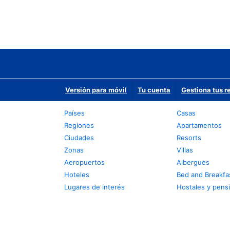
Versión para móvil
Tu cuenta
Gestiona tus r
Países
Casas
Regiones
Apartamentos
Ciudades
Resorts
Zonas
Villas
Aeropuertos
Albergues
Hoteles
Bed and Breakfa
Lugares de interés
Hostales y pens