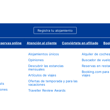
Registra tu alojamiento
eservas online
Atención al cliente
Conviértete en afiliado
Boo
Alojamientos únicos
Alquiler de coche
Opiniones
Buscador de vuel
Descubrir las estancias
Reservas en resta
mensuales
Booking.com para
Artículos de viajes
viajes
Ofertas de temporada y para las
sts
vacaciones
iones
Traveller Review Awards