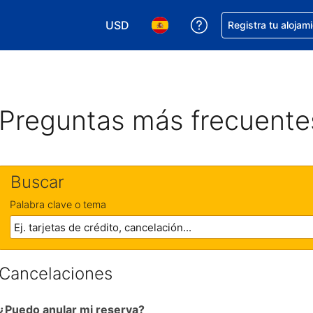
USD
Obtener ayuda con 
Registra tu alojam
Elegir tu moneda. Tu moneda actual e
Elegir el idioma que prefieres
Preguntas más frecuente
Buscar
Palabra clave o tema
Cancelaciones
¿Puedo anular mi reserva?