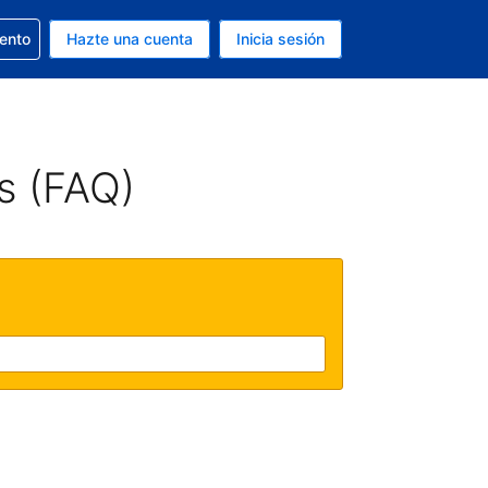
la reserva
iento
Hazte una cuenta
Inicia sesión
s Dólar de EEUU
. Tu idioma actual es Español
s (FAQ)