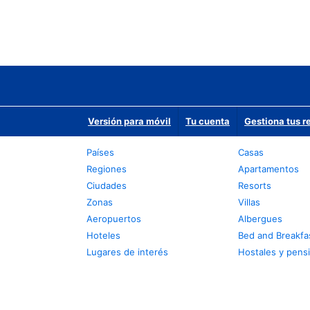
Versión para móvil
Tu cuenta
Gestiona tus r
Países
Casas
Regiones
Apartamentos
Ciudades
Resorts
Zonas
Villas
Aeropuertos
Albergues
Hoteles
Bed and Breakfa
Lugares de interés
Hostales y pens