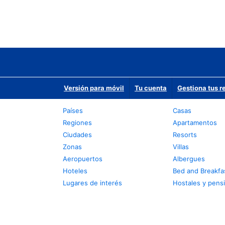
Versión para móvil
Tu cuenta
Gestiona tus r
Países
Casas
Regiones
Apartamentos
Ciudades
Resorts
Zonas
Villas
Aeropuertos
Albergues
Hoteles
Bed and Breakfa
Lugares de interés
Hostales y pens