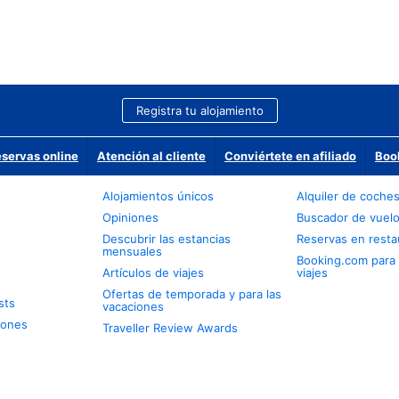
Registra tu alojamiento
eservas online
Atención al cliente
Conviértete en afiliado
Boo
Alojamientos únicos
Alquiler de coche
Opiniones
Buscador de vuel
Descubrir las estancias
Reservas en resta
mensuales
Booking.com para
Artículos de viajes
viajes
Ofertas de temporada y para las
sts
vacaciones
iones
Traveller Review Awards