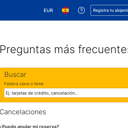
EUR
Obtener ayuda con 
Registra tu alojam
Elegir tu moneda. Tu moneda actual e
Elegir el idioma que prefieres
Preguntas más frecuente
Buscar
Palabra clave o tema
Cancelaciones
¿Puedo anular mi reserva?