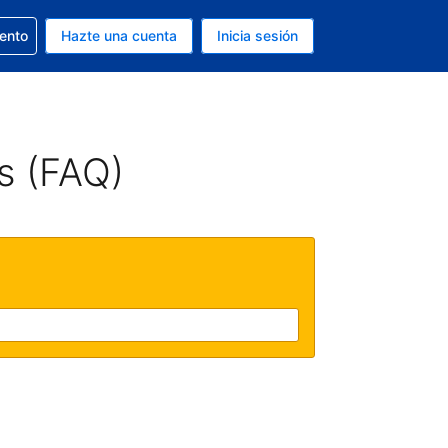
la reserva
iento
Hazte una cuenta
Inicia sesión
s EUR
. Tu idioma actual es Español
s (FAQ)