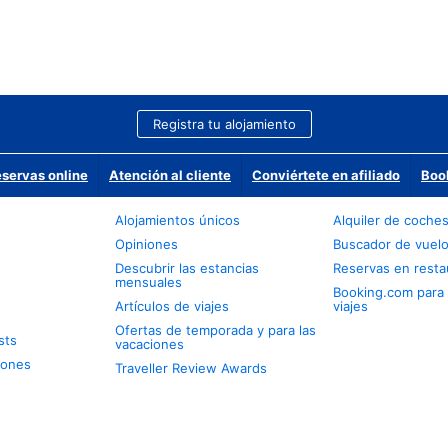
Registra tu alojamiento
eservas online
Atención al cliente
Conviértete en afiliado
Boo
Alojamientos únicos
Alquiler de coche
Opiniones
Buscador de vuel
Descubrir las estancias
Reservas en resta
mensuales
Booking.com para
Artículos de viajes
viajes
Ofertas de temporada y para las
sts
vacaciones
iones
Traveller Review Awards