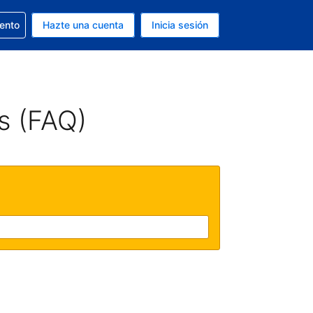
la reserva
iento
Hazte una cuenta
Inicia sesión
s EUR
. Tu idioma actual es Español
s (FAQ)