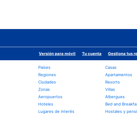
Versión para móvil
Tu cuenta
Gestiona tus r
Países
Casas
Regiones
Apartamentos
Ciudades
Resorts
Zonas
Villas
Aeropuertos
Albergues
Hoteles
Bed and Breakfa
Lugares de interés
Hostales y pens