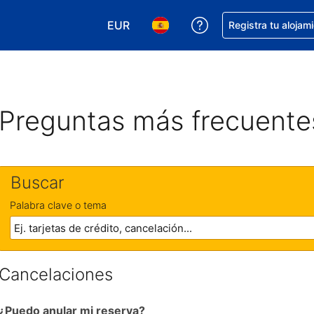
EUR
Obtener ayuda con 
Registra tu alojam
Elegir tu moneda. Tu moneda actual e
Elegir el idioma que prefieres
Preguntas más frecuente
Buscar
Palabra clave o tema
Cancelaciones
¿Puedo anular mi reserva?