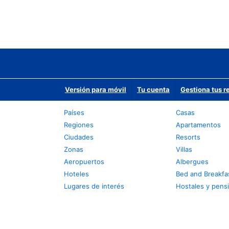
Versión para móvil
Tu cuenta
Gestiona tus r
Países
Casas
Regiones
Apartamentos
Ciudades
Resorts
Zonas
Villas
Aeropuertos
Albergues
Hoteles
Bed and Breakfa
Lugares de interés
Hostales y pens