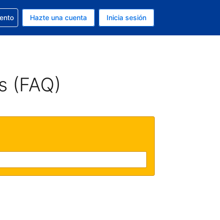
la reserva
iento
Hazte una cuenta
Inicia sesión
s Dólar de EEUU
. Tu idioma actual es Español
s (FAQ)