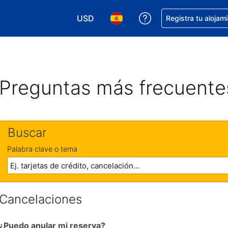
USD
Obtener ayuda con 
Registra tu alojam
Elegir tu moneda. Tu moneda actual e
Elegir el idioma que prefieres
Preguntas más frecuente
Buscar
Palabra clave o tema
Cancelaciones
¿Puedo anular mi reserva?