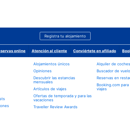
Registra tu alojamiento
eservas online
Atención al cliente
Conviértete en afiliado
Boo
Alojamientos únicos
Alquiler de coche
Opiniones
Buscador de vuel
Descubrir las estancias
Reservas en resta
mensuales
Booking.com para
Artículos de viajes
viajes
Ofertas de temporada y para las
sts
vacaciones
iones
Traveller Review Awards