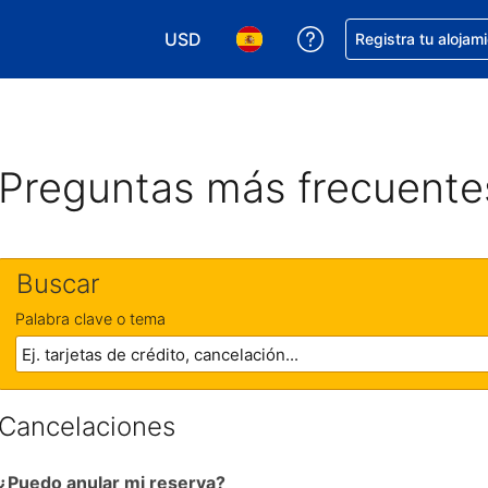
USD
Obtener ayuda con 
Registra tu alojam
Elegir tu moneda. Tu moneda actual e
Elegir el idioma que prefieres
Preguntas más frecuente
Buscar
Palabra clave o tema
Cancelaciones
¿Puedo anular mi reserva?