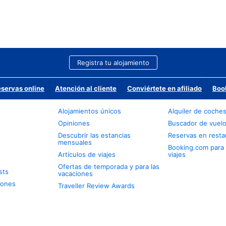
Registra tu alojamiento
eservas online
Atención al cliente
Conviértete en afiliado
Boo
Alojamientos únicos
Alquiler de coche
Opiniones
Buscador de vuel
Descubrir las estancias
Reservas en resta
mensuales
Booking.com para
Artículos de viajes
viajes
Ofertas de temporada y para las
sts
vacaciones
iones
Traveller Review Awards