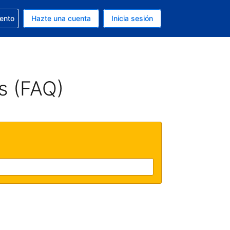
la reserva
iento
Hazte una cuenta
Inicia sesión
s Dólar de EEUU
. Tu idioma actual es Español
s (FAQ)