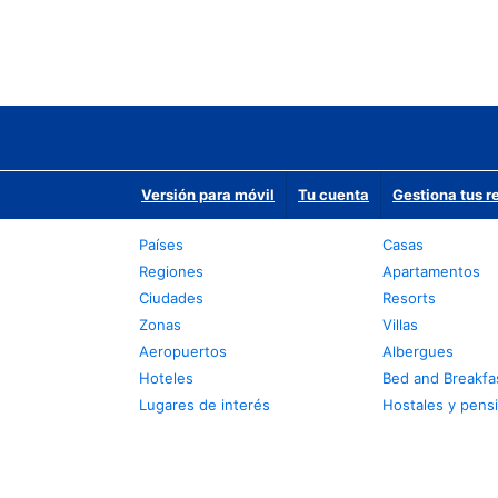
Versión para móvil
Tu cuenta
Gestiona tus r
Países
Casas
Regiones
Apartamentos
Ciudades
Resorts
Zonas
Villas
Aeropuertos
Albergues
Hoteles
Bed and Breakfa
Lugares de interés
Hostales y pens