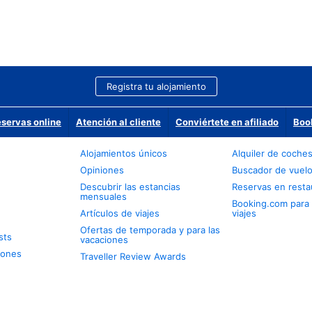
Registra tu alojamiento
eservas online
Atención al cliente
Conviértete en afiliado
Boo
Alojamientos únicos
Alquiler de coche
Opiniones
Buscador de vuel
Descubrir las estancias
Reservas en resta
mensuales
Booking.com para
Artículos de viajes
viajes
Ofertas de temporada y para las
sts
vacaciones
iones
Traveller Review Awards