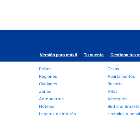
Versión para móvil
Tu cuenta
Gestiona tus r
Países
Casas
Regiones
Apartamentos
Ciudades
Resorts
Zonas
Villas
Aeropuertos
Albergues
Hoteles
Bed and Breakfa
Lugares de interés
Hostales y pens