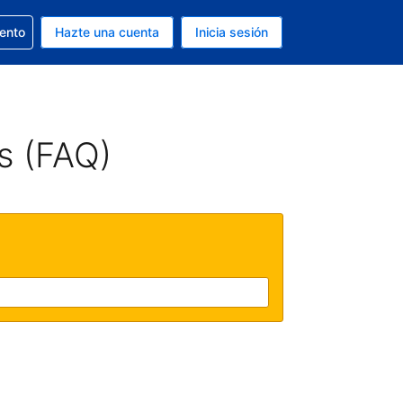
la reserva
iento
Hazte una cuenta
Inicia sesión
s Dólar de EEUU
. Tu idioma actual es Español
s (FAQ)