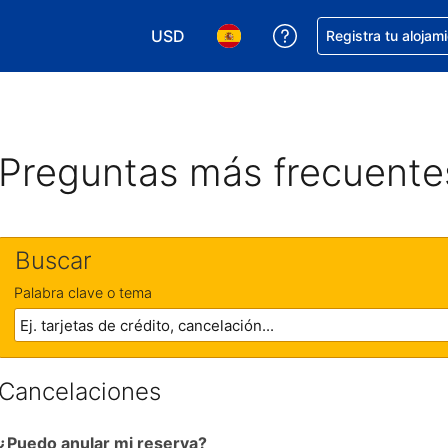
USD
Obtener ayuda con 
Registra tu alojam
Elegir tu moneda. Tu moneda actual e
Elegir el idioma que prefieres
Preguntas más frecuente
Buscar
Palabra clave o tema
Cancelaciones
¿Puedo anular mi reserva?