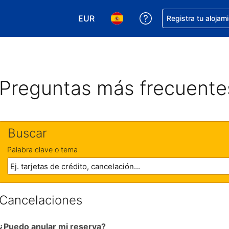
EUR
Obtener ayuda con 
Registra tu alojam
Elegir tu moneda. Tu moneda actual e
Elegir el idioma que prefieres
Preguntas más frecuente
Buscar
Palabra clave o tema
Cancelaciones
¿Puedo anular mi reserva?