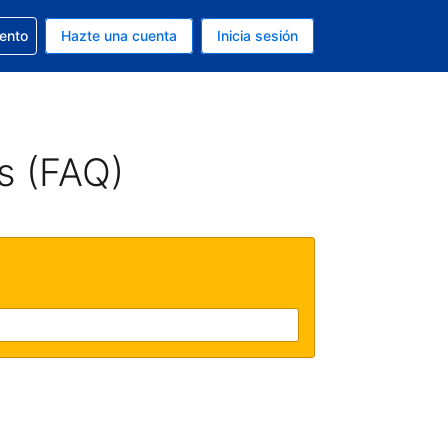
la reserva
iento
Hazte una cuenta
Inicia sesión
s EUR
. Tu idioma actual es Español
s (FAQ)