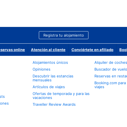
Registra tu alojamiento
eservas online
Atención al cliente
Conviértete en afiliado
Boo
Alojamientos únicos
Alquiler de coche
Opiniones
Buscador de vuel
Descubrir las estancias
Reservas en resta
mensuales
Booking.com para
Artículos de viajes
viajes
Ofertas de temporada y para las
sts
vacaciones
iones
Traveller Review Awards