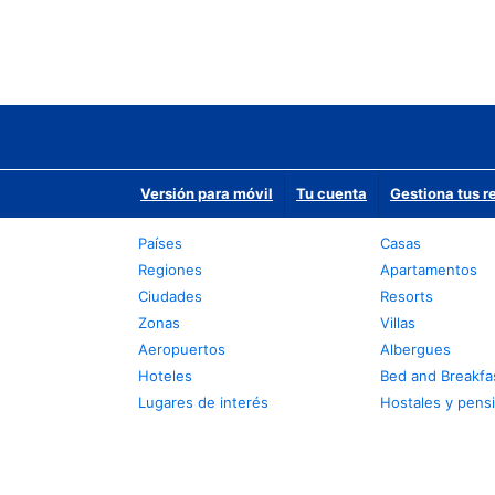
Versión para móvil
Tu cuenta
Gestiona tus r
Países
Casas
Regiones
Apartamentos
Ciudades
Resorts
Zonas
Villas
Aeropuertos
Albergues
Hoteles
Bed and Breakfa
Lugares de interés
Hostales y pens