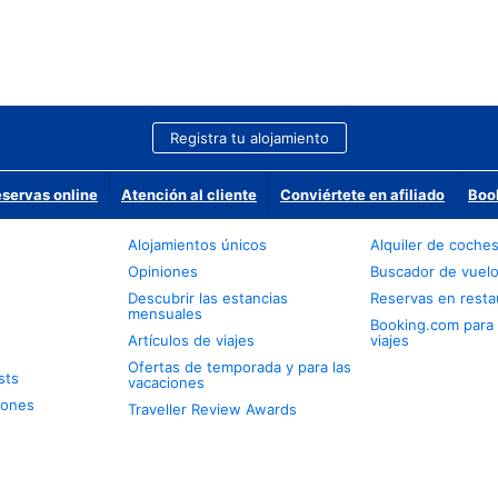
Registra tu alojamiento
eservas online
Atención al cliente
Conviértete en afiliado
Boo
Alojamientos únicos
Alquiler de coche
Opiniones
Buscador de vuel
Descubrir las estancias
Reservas en resta
mensuales
Booking.com para
Artículos de viajes
viajes
Ofertas de temporada y para las
sts
vacaciones
iones
Traveller Review Awards