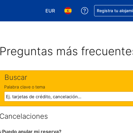
EUR
Obtener ayuda con 
Registra tu alojam
Elegir tu moneda. Tu moneda actual e
Elegir el idioma que prefieres
Preguntas más frecuente
Buscar
Palabra clave o tema
Cancelaciones
¿Puedo anular mi reserva?