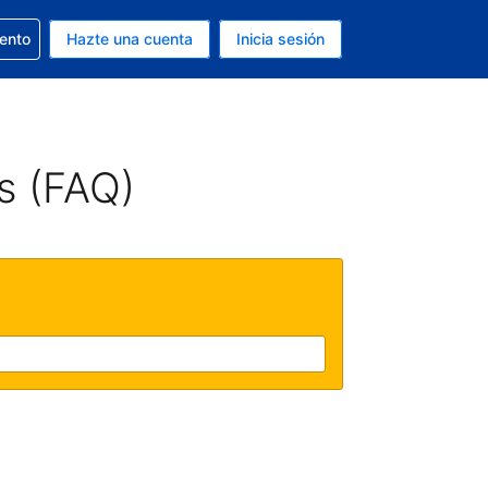
la reserva
iento
Hazte una cuenta
Inicia sesión
s EUR
. Tu idioma actual es Español
s (FAQ)