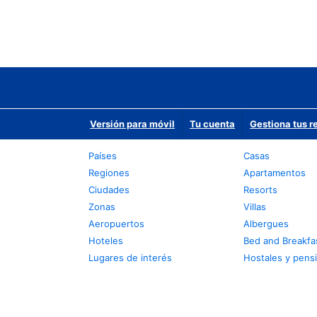
Versión para móvil
Tu cuenta
Gestiona tus r
Países
Casas
Regiones
Apartamentos
Ciudades
Resorts
Zonas
Villas
Aeropuertos
Albergues
Hoteles
Bed and Breakfa
Lugares de interés
Hostales y pens