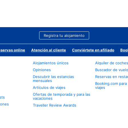
Registra tu alojamiento
eservas online
Atención al cliente
Conviértete en afiliado
Boo
Alojamientos únicos
Alquiler de coche
Opiniones
Buscador de vuel
Descubrir las estancias
Reservas en resta
mensuales
Booking.com para
Artículos de viajes
viajes
Ofertas de temporada y para las
sts
vacaciones
iones
Traveller Review Awards