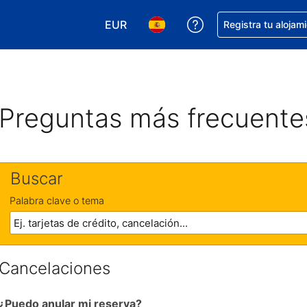
EUR
Obtener ayuda con 
Registra tu alojam
Elegir tu moneda. Tu moneda actual e
Elegir el idioma que prefieres
Preguntas más frecuente
Buscar
Palabra clave o tema
Cancelaciones
¿Puedo anular mi reserva?