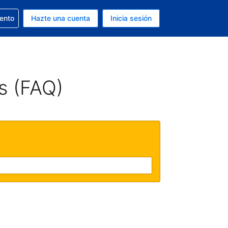
la reserva
iento
Hazte una cuenta
Inicia sesión
s EUR
. Tu idioma actual es Español
s (FAQ)