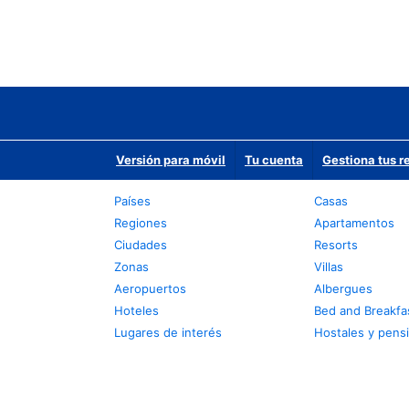
Versión para móvil
Tu cuenta
Gestiona tus r
Países
Casas
Regiones
Apartamentos
Ciudades
Resorts
Zonas
Villas
Aeropuertos
Albergues
Hoteles
Bed and Breakfa
Lugares de interés
Hostales y pens