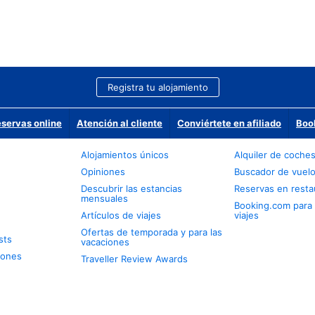
Registra tu alojamiento
eservas online
Atención al cliente
Conviértete en afiliado
Boo
Alojamientos únicos
Alquiler de coche
Opiniones
Buscador de vuel
Descubrir las estancias
Reservas en resta
mensuales
Booking.com para
Artículos de viajes
viajes
Ofertas de temporada y para las
sts
vacaciones
iones
Traveller Review Awards