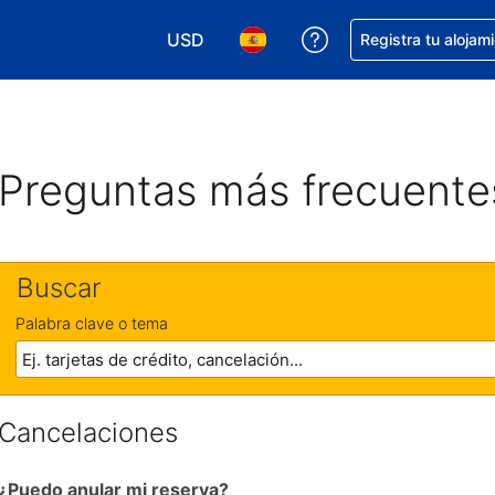
USD
Obtener ayuda con 
Registra tu alojam
Elegir tu moneda. Tu moneda actual e
Elegir el idioma que prefieres
Preguntas más frecuente
Buscar
Palabra clave o tema
Cancelaciones
¿Puedo anular mi reserva?