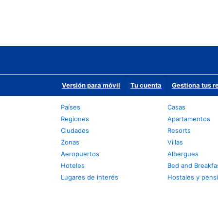
Versión para móvil
Tu cuenta
Gestiona tus r
Países
Casas
Regiones
Apartamentos
Ciudades
Resorts
Zonas
Villas
Aeropuertos
Albergues
Hoteles
Bed and Breakfa
Lugares de interés
Hostales y pens