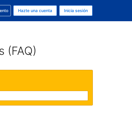
la reserva
iento
Hazte una cuenta
Inicia sesión
s Dólar de EEUU
. Tu idioma actual es Español
s (FAQ)