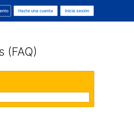
la reserva
iento
Hazte una cuenta
Inicia sesión
s Dólar de EEUU
. Tu idioma actual es Español
s (FAQ)