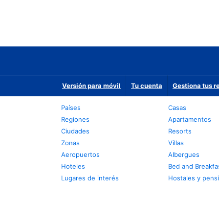
Versión para móvil
Tu cuenta
Gestiona tus r
Países
Casas
Regiones
Apartamentos
Ciudades
Resorts
Zonas
Villas
Aeropuertos
Albergues
Hoteles
Bed and Breakfa
Lugares de interés
Hostales y pens