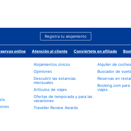
Registra tu alojamiento
eservas online
Atención al cliente
Conviértete en afiliado
Boo
Alojamientos únicos
Alquiler de coche
Opiniones
Buscador de vuel
Descubrir las estancias
Reservas en resta
mensuales
Booking.com para
Artículos de viajes
viajes
Ofertas de temporada y para las
sts
vacaciones
iones
Traveller Review Awards