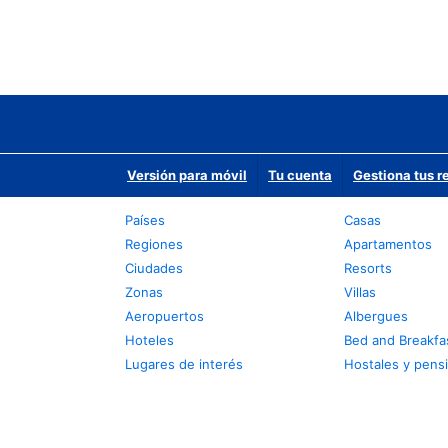
Versión para móvil
Tu cuenta
Gestiona tus r
Países
Casas
Regiones
Apartamentos
Ciudades
Resorts
Zonas
Villas
Aeropuertos
Albergues
Hoteles
Bed and Breakfa
Lugares de interés
Hostales y pens