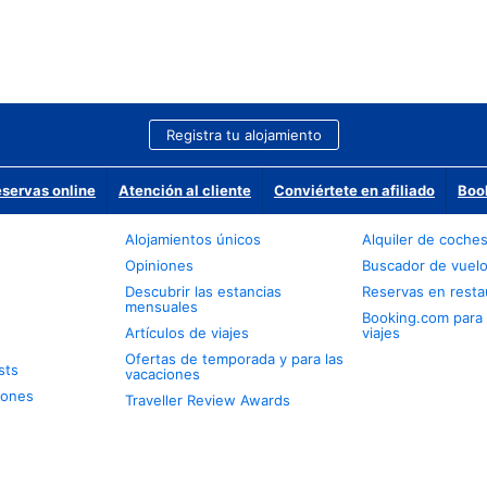
Registra tu alojamiento
eservas online
Atención al cliente
Conviértete en afiliado
Boo
Alojamientos únicos
Alquiler de coche
Opiniones
Buscador de vuel
Descubrir las estancias
Reservas en resta
mensuales
Booking.com para
Artículos de viajes
viajes
Ofertas de temporada y para las
sts
vacaciones
iones
Traveller Review Awards