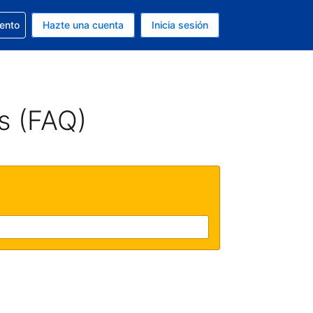
la reserva
iento
Hazte una cuenta
Inicia sesión
s EUR
. Tu idioma actual es Español
s (FAQ)