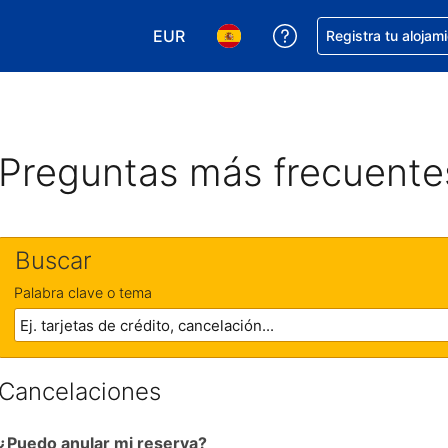
EUR
Obtener ayuda con 
Registra tu alojam
Elegir tu moneda. Tu moneda actual e
Elegir el idioma que prefieres
Preguntas más frecuente
Buscar
Palabra clave o tema
Cancelaciones
¿Puedo anular mi reserva?