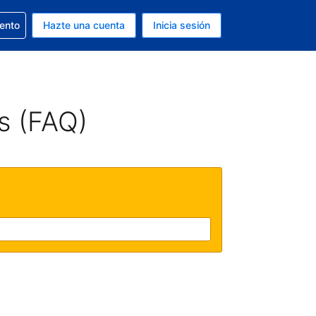
la reserva
iento
Hazte una cuenta
Inicia sesión
s Dólar de EEUU
. Tu idioma actual es Español
s (FAQ)