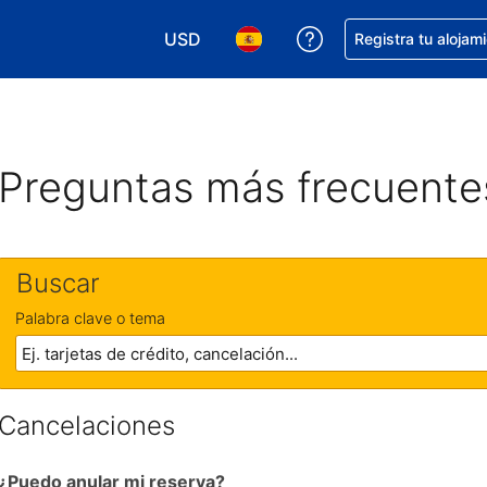
USD
Obtener ayuda con 
Registra tu alojam
Elegir tu moneda. Tu moneda actual e
Elegir el idioma que prefieres
Preguntas más frecuente
Buscar
Palabra clave o tema
Cancelaciones
¿Puedo anular mi reserva?