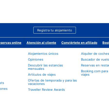
Registra tu alojamiento
eservas online
Atención al cliente
Conviértete en afiliado
Boo
Alojamientos únicos
Alquiler de coche
Opiniones
Buscador de vuel
Descubrir las estancias
Reservas en resta
mensuales
Booking.com para
Artículos de viajes
viajes
Ofertas de temporada y para las
sts
vacaciones
iones
Traveller Review Awards