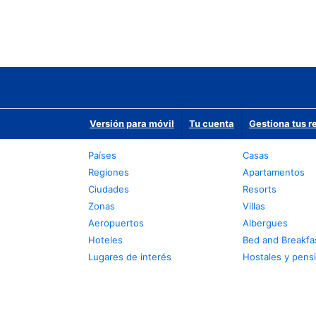
Versión para móvil
Tu cuenta
Gestiona tus r
Países
Casas
Regiones
Apartamentos
Ciudades
Resorts
Zonas
Villas
Aeropuertos
Albergues
Hoteles
Bed and Breakfa
Lugares de interés
Hostales y pens