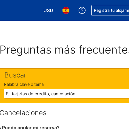
USD
Obtener ayuda con 
Registra tu alojam
Elegir tu moneda. Tu moneda actual e
Elegir el idioma que prefieres
Preguntas más frecuente
Buscar
Palabra clave o tema
Cancelaciones
¿Puedo anular mi reserva?