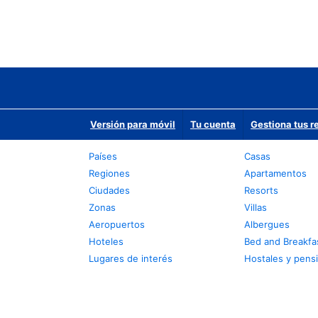
Versión para móvil
Tu cuenta
Gestiona tus r
Países
Casas
Regiones
Apartamentos
Ciudades
Resorts
Zonas
Villas
Aeropuertos
Albergues
Hoteles
Bed and Breakfa
Lugares de interés
Hostales y pens