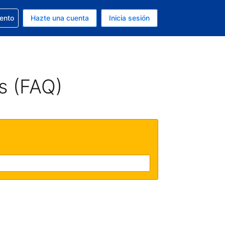
la reserva
iento
Hazte una cuenta
Inicia sesión
s Dólar de EEUU
. Tu idioma actual es Español
s (FAQ)