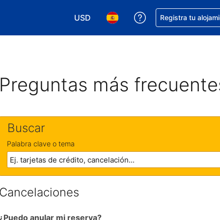
USD
Obtener ayuda con 
Registra tu alojam
Elegir tu moneda. Tu moneda actual e
Elegir el idioma que prefieres
Preguntas más frecuente
Buscar
Palabra clave o tema
Cancelaciones
¿Puedo anular mi reserva?