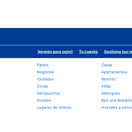
Versión para móvil
Tu cuenta
Gestiona tus r
Países
Casas
Regiones
Apartamentos
Ciudades
Resorts
Zonas
Villas
Aeropuertos
Albergues
Hoteles
Bed and Breakfa
Lugares de interés
Hostales y pens