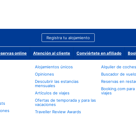
Registra tu alojamiento
eservas online
Atención al cliente
Conviértete en afiliado
Boo
Alojamientos únicos
Alquiler de coche
Opiniones
Buscador de vuel
Descubrir las estancias
Reservas en resta
mensuales
Booking.com para
Artículos de viajes
viajes
Ofertas de temporada y para las
sts
vacaciones
iones
Traveller Review Awards