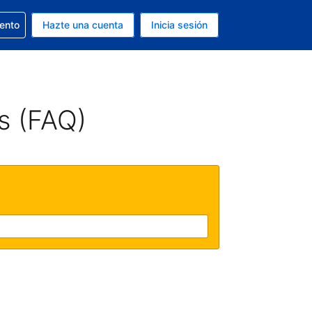
la reserva
iento
Hazte una cuenta
Inicia sesión
s Dólar de EEUU
. Tu idioma actual es Español
s (FAQ)