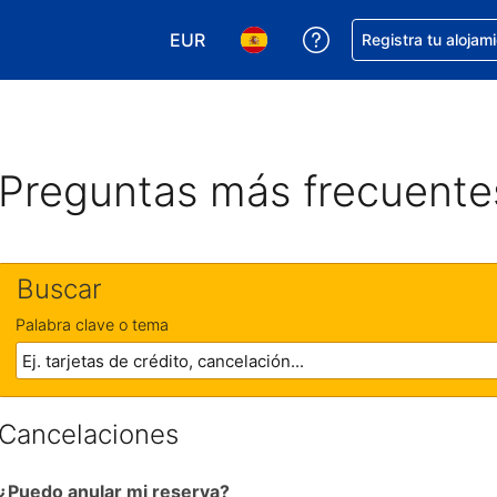
EUR
Obtener ayuda con 
Registra tu alojam
Elegir tu moneda. Tu moneda actual e
Elegir el idioma que prefieres
Preguntas más frecuente
Buscar
Palabra clave o tema
Cancelaciones
¿Puedo anular mi reserva?