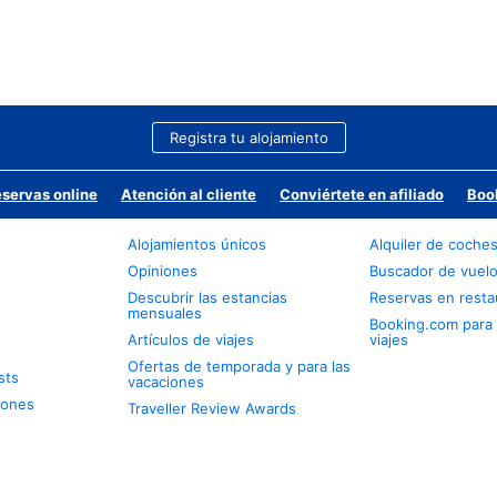
Registra tu alojamiento
eservas online
Atención al cliente
Conviértete en afiliado
Boo
Alojamientos únicos
Alquiler de coche
Opiniones
Buscador de vuel
Descubrir las estancias
Reservas en resta
mensuales
Booking.com para
Artículos de viajes
viajes
Ofertas de temporada y para las
sts
vacaciones
iones
Traveller Review Awards