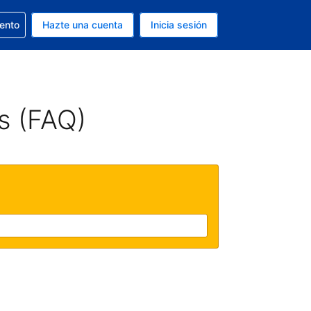
la reserva
iento
Hazte una cuenta
Inicia sesión
s EUR
. Tu idioma actual es Español
s (FAQ)