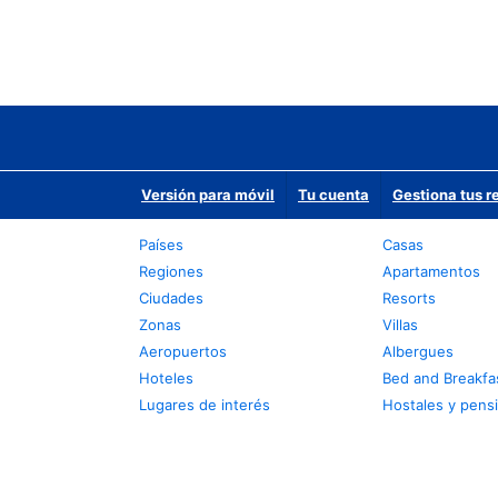
Versión para móvil
Tu cuenta
Gestiona tus r
Países
Casas
Regiones
Apartamentos
Ciudades
Resorts
Zonas
Villas
Aeropuertos
Albergues
Hoteles
Bed and Breakfa
Lugares de interés
Hostales y pens