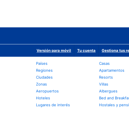
Versión para móvil
Tu cuenta
Gestiona tus r
Países
Casas
Regiones
Apartamentos
Ciudades
Resorts
Zonas
Villas
Aeropuertos
Albergues
Hoteles
Bed and Breakfa
Lugares de interés
Hostales y pens