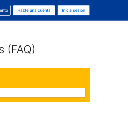
la reserva
iento
Hazte una cuenta
Inicia sesión
s EUR
. Tu idioma actual es Español
s (FAQ)