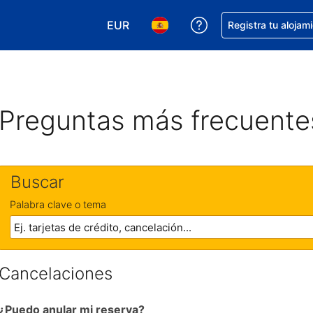
EUR
Obtener ayuda con 
Registra tu alojam
Elegir tu moneda. Tu moneda actual e
Elegir el idioma que prefieres
Preguntas más frecuente
Buscar
Palabra clave o tema
Cancelaciones
¿Puedo anular mi reserva?