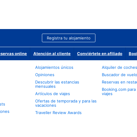
Registra tu alojamiento
eservas online
Atención al cliente
Conviértete en afiliado
Boo
Alojamientos únicos
Alquiler de coche
Opiniones
Buscador de vuel
Descubrir las estancias
Reservas en resta
mensuales
Booking.com para
Artículos de viajes
viajes
Ofertas de temporada y para las
sts
vacaciones
iones
Traveller Review Awards