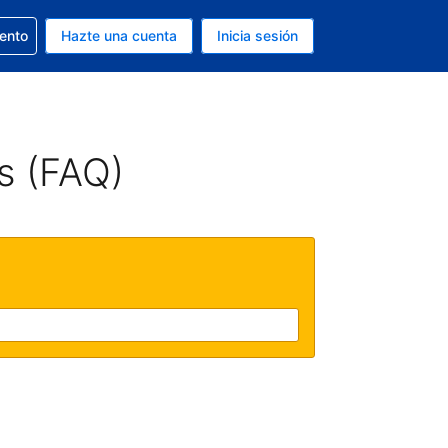
la reserva
iento
Hazte una cuenta
Inicia sesión
s Dólar de EEUU
. Tu idioma actual es Español
s (FAQ)