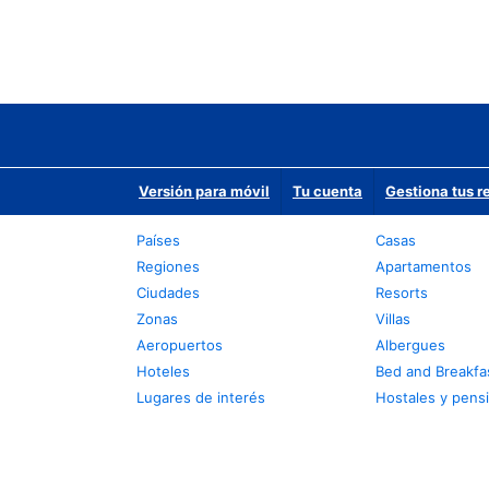
Versión para móvil
Tu cuenta
Gestiona tus r
Países
Casas
Regiones
Apartamentos
Ciudades
Resorts
Zonas
Villas
Aeropuertos
Albergues
Hoteles
Bed and Breakfa
Lugares de interés
Hostales y pens