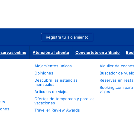
Registra tu alojamiento
eservas online
Atención al cliente
Conviértete en afiliado
Boo
Alojamientos únicos
Alquiler de coche
Opiniones
Buscador de vuel
Descubrir las estancias
Reservas en resta
mensuales
Booking.com para
Artículos de viajes
viajes
Ofertas de temporada y para las
sts
vacaciones
iones
Traveller Review Awards