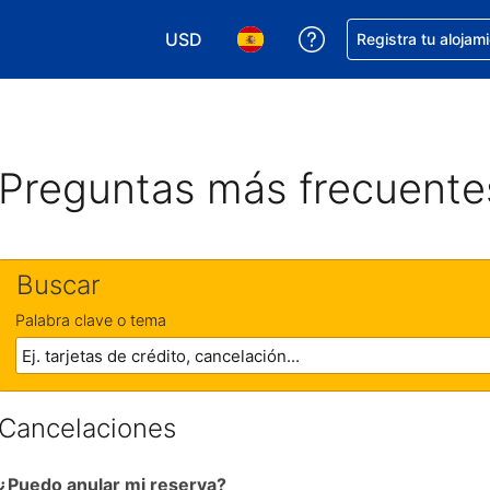
USD
Obtener ayuda con 
Registra tu alojam
Elegir tu moneda. Tu moneda actual e
Elegir el idioma que prefieres
Preguntas más frecuente
Buscar
Palabra clave o tema
Cancelaciones
¿Puedo anular mi reserva?