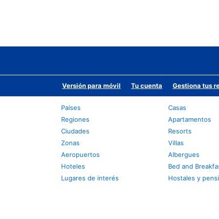
Versión para móvil
Tu cuenta
Gestiona tus r
Países
Casas
Regiones
Apartamentos
Ciudades
Resorts
Zonas
Villas
Aeropuertos
Albergues
Hoteles
Bed and Breakfa
Lugares de interés
Hostales y pens