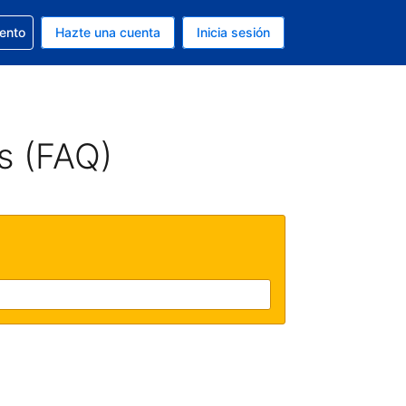
la reserva
iento
Hazte una cuenta
Inicia sesión
s EUR
. Tu idioma actual es Español
s (FAQ)