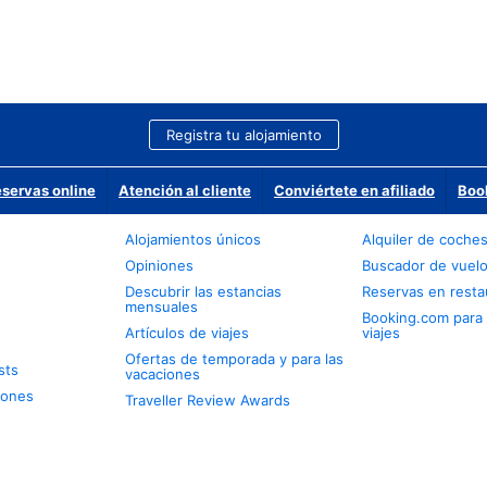
Registra tu alojamiento
eservas online
Atención al cliente
Conviértete en afiliado
Boo
Alojamientos únicos
Alquiler de coche
Opiniones
Buscador de vuel
Descubrir las estancias
Reservas en resta
mensuales
Booking.com para
Artículos de viajes
viajes
Ofertas de temporada y para las
sts
vacaciones
iones
Traveller Review Awards