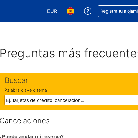
EUR
Obtener ayuda con 
Registra tu alojam
Elegir tu moneda. Tu moneda actual e
Elegir el idioma que prefieres
Preguntas más frecuente
Buscar
Palabra clave o tema
Cancelaciones
¿Puedo anular mi reserva?