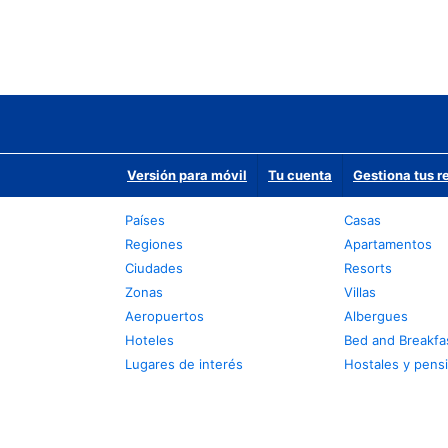
Versión para móvil
Tu cuenta
Gestiona tus r
Países
Casas
Regiones
Apartamentos
Ciudades
Resorts
Zonas
Villas
Aeropuertos
Albergues
Hoteles
Bed and Breakfa
Lugares de interés
Hostales y pens