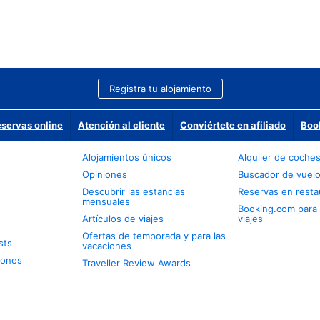
Registra tu alojamiento
eservas online
Atención al cliente
Conviértete en afiliado
Boo
Alojamientos únicos
Alquiler de coche
Opiniones
Buscador de vuel
Descubrir las estancias
Reservas en resta
mensuales
Booking.com para
Artículos de viajes
viajes
Ofertas de temporada y para las
sts
vacaciones
iones
Traveller Review Awards