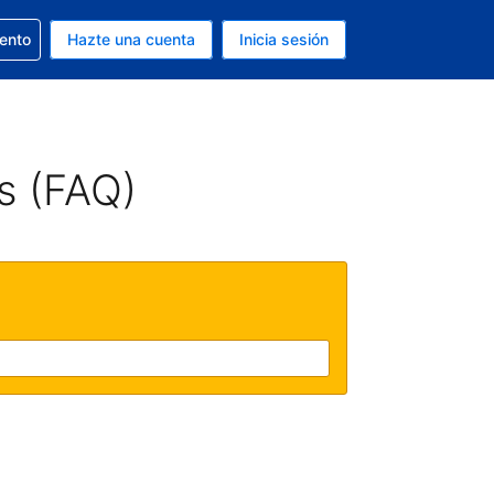
la reserva
iento
Hazte una cuenta
Inicia sesión
s Dólar de EEUU
. Tu idioma actual es Español
s (FAQ)