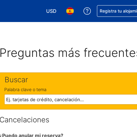
USD
Obtener ayuda con 
Registra tu alojam
Elegir tu moneda. Tu moneda actual e
Elegir el idioma que prefieres
Preguntas más frecuente
Buscar
Palabra clave o tema
Cancelaciones
¿Puedo anular mi reserva?