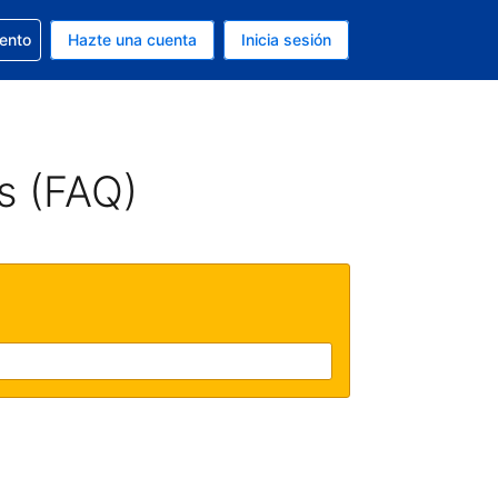
la reserva
iento
Hazte una cuenta
Inicia sesión
s EUR
. Tu idioma actual es Español
s (FAQ)