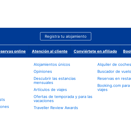
Registra tu alojamiento
eservas online
Atención al cliente
Conviértete en afiliado
Boo
Alojamientos únicos
Alquiler de coche
Opiniones
Buscador de vuel
Descubrir las estancias
Reservas en resta
mensuales
Booking.com para
Artículos de viajes
viajes
Ofertas de temporada y para las
sts
vacaciones
iones
Traveller Review Awards