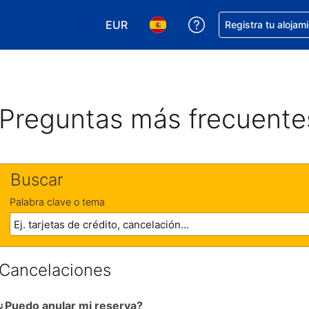
EUR
Obtener ayuda con 
Registra tu alojam
Elegir tu moneda. Tu moneda actual e
Elegir el idioma que prefieres
Preguntas más frecuente
Buscar
Palabra clave o tema
Cancelaciones
¿Puedo anular mi reserva?