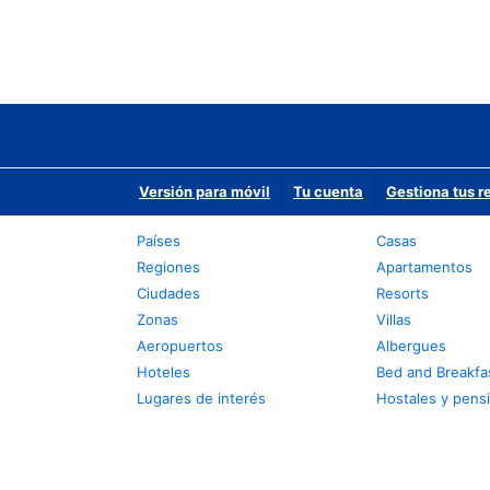
Versión para móvil
Tu cuenta
Gestiona tus r
Países
Casas
Regiones
Apartamentos
Ciudades
Resorts
Zonas
Villas
Aeropuertos
Albergues
Hoteles
Bed and Breakfa
Lugares de interés
Hostales y pens