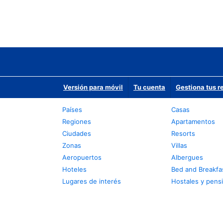
Versión para móvil
Tu cuenta
Gestiona tus r
Países
Casas
Regiones
Apartamentos
Ciudades
Resorts
Zonas
Villas
Aeropuertos
Albergues
Hoteles
Bed and Breakfa
Lugares de interés
Hostales y pens