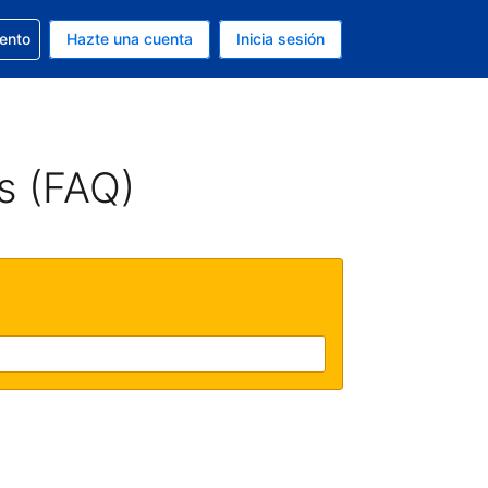
la reserva
iento
Hazte una cuenta
Inicia sesión
s Dólar de EEUU
. Tu idioma actual es Español
s (FAQ)