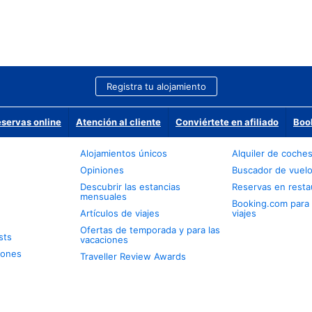
Registra tu alojamiento
eservas online
Atención al cliente
Conviértete en afiliado
Boo
Alojamientos únicos
Alquiler de coche
Opiniones
Buscador de vuel
Descubrir las estancias
Reservas en resta
mensuales
Booking.com para
Artículos de viajes
viajes
Ofertas de temporada y para las
sts
vacaciones
iones
Traveller Review Awards