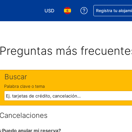
USD
Obtener ayuda con 
Registra tu alojam
Elegir tu moneda. Tu moneda actual e
Elegir el idioma que prefieres
Preguntas más frecuente
Buscar
Palabra clave o tema
Cancelaciones
¿Puedo anular mi reserva?