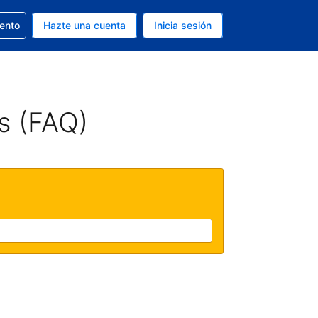
la reserva
iento
Hazte una cuenta
Inicia sesión
s EUR
. Tu idioma actual es Español
s (FAQ)