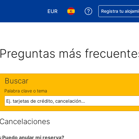
EUR
Obtener ayuda con 
Registra tu alojam
Elegir tu moneda. Tu moneda actual e
Elegir el idioma que prefieres
Preguntas más frecuente
Buscar
Palabra clave o tema
Cancelaciones
¿Puedo anular mi reserva?