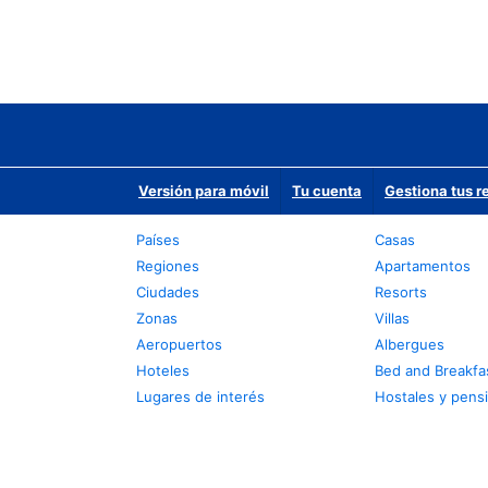
Versión para móvil
Tu cuenta
Gestiona tus r
Países
Casas
Regiones
Apartamentos
Ciudades
Resorts
Zonas
Villas
Aeropuertos
Albergues
Hoteles
Bed and Breakfa
Lugares de interés
Hostales y pens