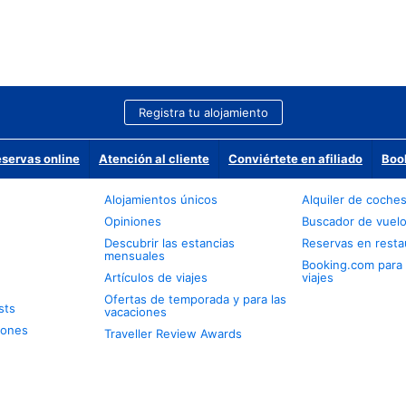
Registra tu alojamiento
eservas online
Atención al cliente
Conviértete en afiliado
Boo
Alojamientos únicos
Alquiler de coche
Opiniones
Buscador de vuel
Descubrir las estancias
Reservas en resta
mensuales
Booking.com para
Artículos de viajes
viajes
Ofertas de temporada y para las
sts
vacaciones
iones
Traveller Review Awards