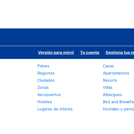
Versión para móvil
Tu cuenta
Gestiona tus r
Países
Casas
Regiones
Apartamentos
Ciudades
Resorts
Zonas
Villas
Aeropuertos
Albergues
Hoteles
Bed and Breakfa
Lugares de interés
Hostales y pens