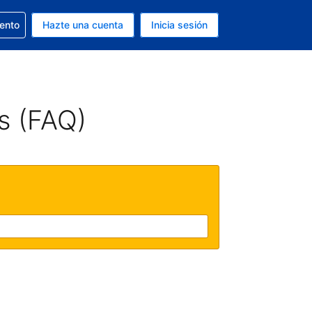
la reserva
iento
Hazte una cuenta
Inicia sesión
s Dólar de EEUU
. Tu idioma actual es Español
s (FAQ)