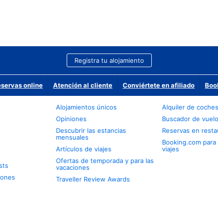
Registra tu alojamiento
eservas online
Atención al cliente
Conviértete en afiliado
Boo
Alojamientos únicos
Alquiler de coche
Opiniones
Buscador de vuel
Descubrir las estancias
Reservas en resta
mensuales
Booking.com para
Artículos de viajes
viajes
Ofertas de temporada y para las
sts
vacaciones
iones
Traveller Review Awards