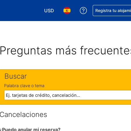
USD
Obtener ayuda con 
Registra tu alojam
Elegir tu moneda. Tu moneda actual e
Elegir el idioma que prefieres
Preguntas más frecuente
Buscar
Palabra clave o tema
Cancelaciones
¿Puedo anular mi reserva?