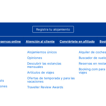
Registra tu alojamiento
eservas online
Atención al cliente
Conviértete en afiliado
Boo
Alojamientos únicos
Alquiler de coche
Opiniones
Buscador de vuel
Descubrir las estancias
Reservas en resta
mensuales
Booking.com para
Artículos de viajes
viajes
Ofertas de temporada y para las
sts
vacaciones
iones
Traveller Review Awards