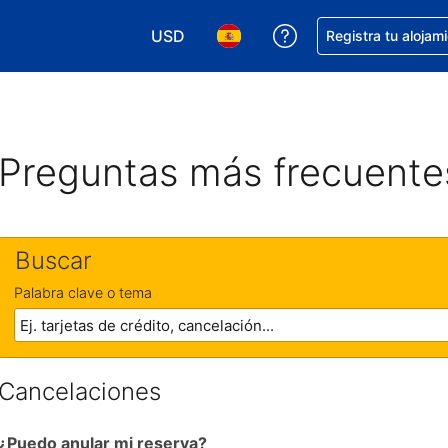
USD
Obtener ayuda con 
Registra tu alojam
Elegir tu moneda. Tu moneda actual e
Elegir el idioma que prefieres
Preguntas más frecuente
Buscar
Palabra clave o tema
Cancelaciones
¿Puedo anular mi reserva?