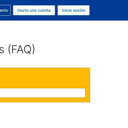
la reserva
iento
Hazte una cuenta
Inicia sesión
s Dólar de EEUU
. Tu idioma actual es Español
s (FAQ)