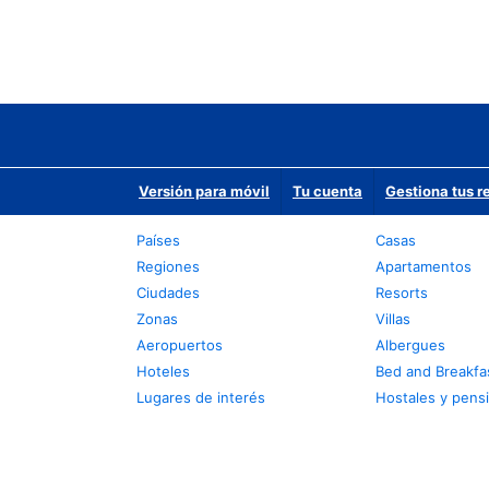
Versión para móvil
Tu cuenta
Gestiona tus r
Países
Casas
Regiones
Apartamentos
Ciudades
Resorts
Zonas
Villas
Aeropuertos
Albergues
Hoteles
Bed and Breakfa
Lugares de interés
Hostales y pens