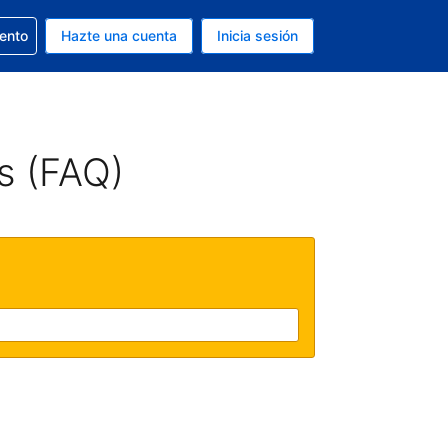
la reserva
iento
Hazte una cuenta
Inicia sesión
s EUR
. Tu idioma actual es Español
s (FAQ)