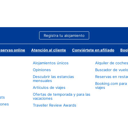
Registra tu alojamiento
eservas online
Atención al cliente
Conviértete en afiliado
Boo
Alojamientos únicos
Alquiler de coche
Opiniones
Buscador de vuel
Descubrir las estancias
Reservas en resta
mensuales
Booking.com para
Artículos de viajes
viajes
Ofertas de temporada y para las
sts
vacaciones
iones
Traveller Review Awards