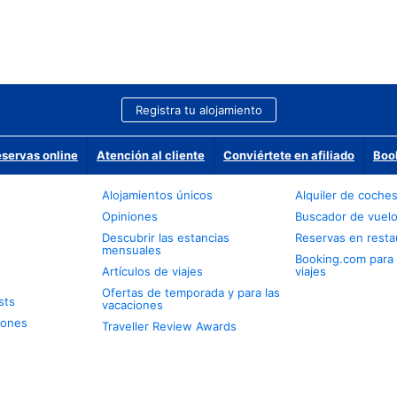
Registra tu alojamiento
eservas online
Atención al cliente
Conviértete en afiliado
Boo
Alojamientos únicos
Alquiler de coche
Opiniones
Buscador de vuel
Descubrir las estancias
Reservas en resta
mensuales
Booking.com para
Artículos de viajes
viajes
Ofertas de temporada y para las
sts
vacaciones
iones
Traveller Review Awards