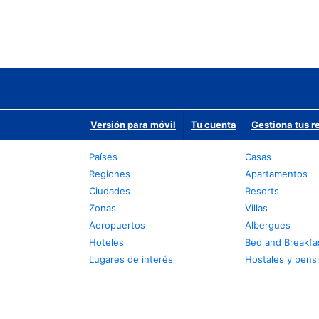
Versión para móvil
Tu cuenta
Gestiona tus r
Países
Casas
Regiones
Apartamentos
Ciudades
Resorts
Zonas
Villas
Aeropuertos
Albergues
Hoteles
Bed and Breakfa
Lugares de interés
Hostales y pens