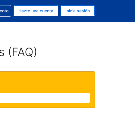
la reserva
iento
Hazte una cuenta
Inicia sesión
s EUR
. Tu idioma actual es Español
s (FAQ)