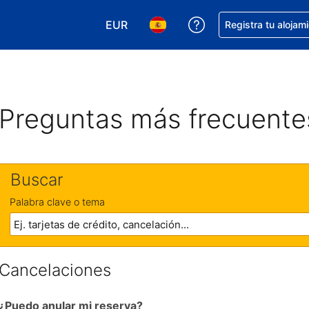
EUR
Obtener ayuda con 
Registra tu alojam
Elegir tu moneda. Tu moneda actual e
Elegir el idioma que prefieres
Preguntas más frecuente
Buscar
Palabra clave o tema
Cancelaciones
¿Puedo anular mi reserva?