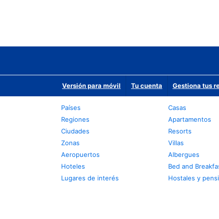
Versión para móvil
Tu cuenta
Gestiona tus r
Países
Casas
Regiones
Apartamentos
Ciudades
Resorts
Zonas
Villas
Aeropuertos
Albergues
Hoteles
Bed and Breakfa
Lugares de interés
Hostales y pens