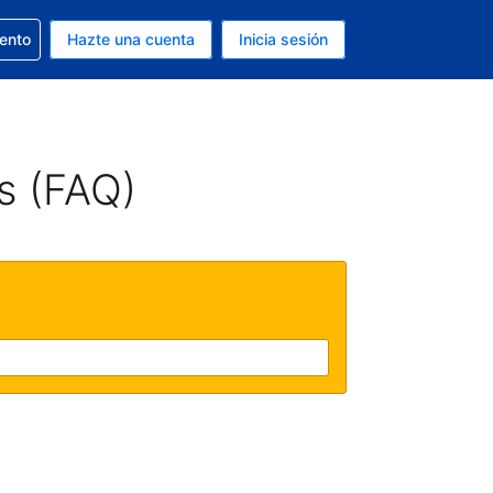
la reserva
iento
Hazte una cuenta
Inicia sesión
s Dólar de EEUU
. Tu idioma actual es Español
s (FAQ)