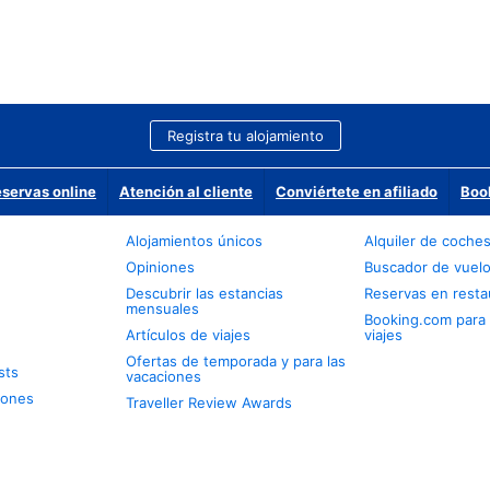
Registra tu alojamiento
eservas online
Atención al cliente
Conviértete en afiliado
Boo
Alojamientos únicos
Alquiler de coche
Opiniones
Buscador de vuel
Descubrir las estancias
Reservas en resta
mensuales
Booking.com para
Artículos de viajes
viajes
Ofertas de temporada y para las
sts
vacaciones
iones
Traveller Review Awards