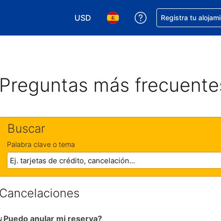
USD
Obtener ayuda con 
Registra tu alojam
Elegir tu moneda. Tu moneda actual e
Elegir el idioma que prefieres
Preguntas más frecuente
Buscar
Palabra clave o tema
Cancelaciones
¿Puedo anular mi reserva?