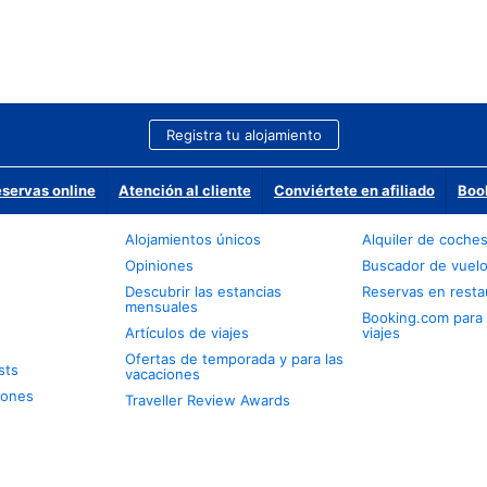
Registra tu alojamiento
eservas online
Atención al cliente
Conviértete en afiliado
Boo
Alojamientos únicos
Alquiler de coche
Opiniones
Buscador de vuel
Descubrir las estancias
Reservas en resta
mensuales
Booking.com para
Artículos de viajes
viajes
Ofertas de temporada y para las
sts
vacaciones
iones
Traveller Review Awards