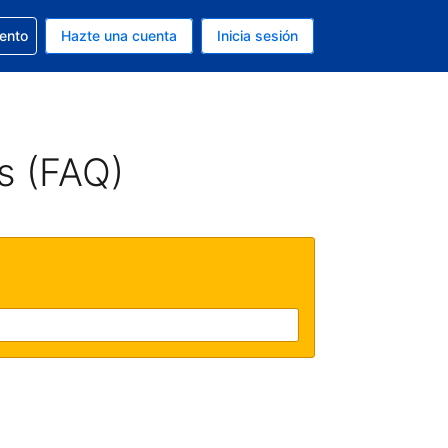
la reserva
iento
Hazte una cuenta
Inicia sesión
s Dólar de EEUU
. Tu idioma actual es Español
s (FAQ)