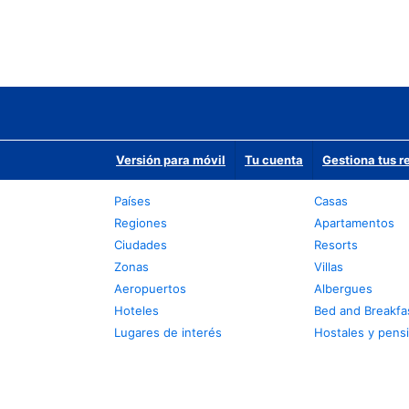
Versión para móvil
Tu cuenta
Gestiona tus r
Países
Casas
Regiones
Apartamentos
Ciudades
Resorts
Zonas
Villas
Aeropuertos
Albergues
Hoteles
Bed and Breakfa
Lugares de interés
Hostales y pens