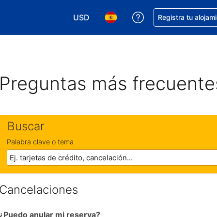
USD
Obtener ayuda con 
Registra tu alojam
Elegir tu moneda. Tu moneda actual e
Elegir el idioma que prefieres
Preguntas más frecuente
Buscar
Palabra clave o tema
Cancelaciones
¿Puedo anular mi reserva?