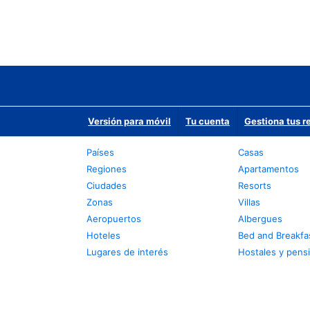
Versión para móvil
Tu cuenta
Gestiona tus r
Países
Casas
Regiones
Apartamentos
Ciudades
Resorts
Zonas
Villas
Aeropuertos
Albergues
Hoteles
Bed and Breakfa
Lugares de interés
Hostales y pens