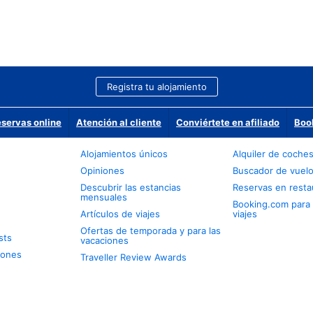
Registra tu alojamiento
eservas online
Atención al cliente
Conviértete en afiliado
Boo
Alojamientos únicos
Alquiler de coche
Opiniones
Buscador de vuel
Descubrir las estancias
Reservas en resta
mensuales
Booking.com para
Artículos de viajes
viajes
Ofertas de temporada y para las
sts
vacaciones
iones
Traveller Review Awards