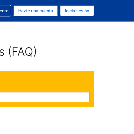
la reserva
iento
Hazte una cuenta
Inicia sesión
s Dólar de EEUU
. Tu idioma actual es Español
s (FAQ)