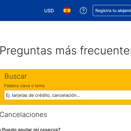
USD
Obtener ayuda con 
Registra tu alojam
Elegir tu moneda. Tu moneda actual e
Elegir el idioma que prefieres
Preguntas más frecuente
Buscar
Palabra clave o tema
Cancelaciones
¿Puedo anular mi reserva?