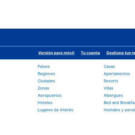
Versión para móvil
Tu cuenta
Gestiona tus r
Países
Casas
Regiones
Apartamentos
Ciudades
Resorts
Zonas
Villas
Aeropuertos
Albergues
Hoteles
Bed and Breakfa
Lugares de interés
Hostales y pens