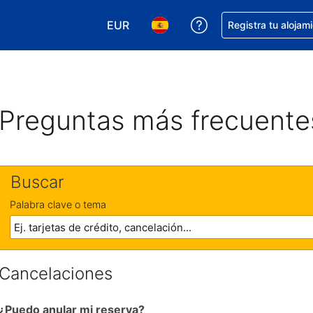
EUR
Obtener ayuda con 
Registra tu alojam
Elegir tu moneda. Tu moneda actual e
Elegir el idioma que prefieres
Preguntas más frecuente
Buscar
Palabra clave o tema
Cancelaciones
¿Puedo anular mi reserva?