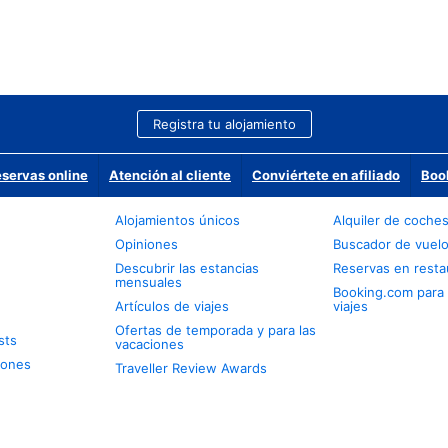
Registra tu alojamiento
eservas online
Atención al cliente
Conviértete en afiliado
Boo
Alojamientos únicos
Alquiler de coche
Opiniones
Buscador de vuel
Descubrir las estancias
Reservas en resta
mensuales
Booking.com para
Artículos de viajes
viajes
Ofertas de temporada y para las
sts
vacaciones
iones
Traveller Review Awards