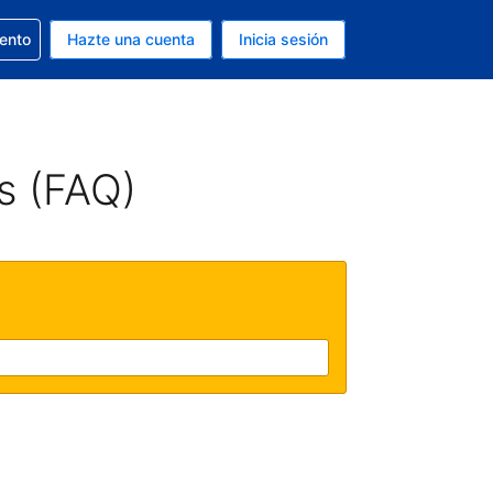
la reserva
iento
Hazte una cuenta
Inicia sesión
s EUR
. Tu idioma actual es Español
s (FAQ)