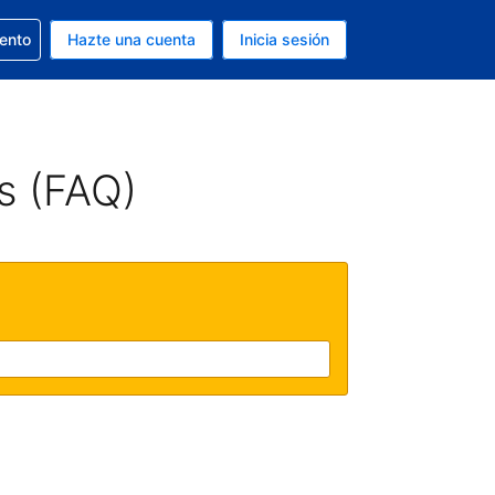
la reserva
iento
Hazte una cuenta
Inicia sesión
s EUR
. Tu idioma actual es Español
s (FAQ)