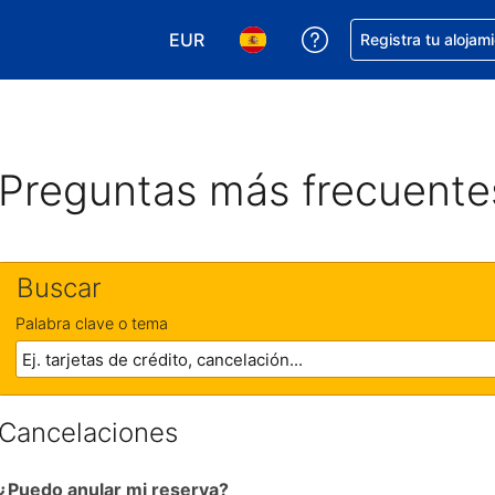
EUR
Obtener ayuda con 
Registra tu alojam
Elegir tu moneda. Tu moneda actual e
Elegir el idioma que prefieres
Preguntas más frecuente
Buscar
Palabra clave o tema
Cancelaciones
¿Puedo anular mi reserva?