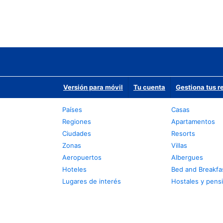
Versión para móvil
Tu cuenta
Gestiona tus r
Países
Casas
Regiones
Apartamentos
Ciudades
Resorts
Zonas
Villas
Aeropuertos
Albergues
Hoteles
Bed and Breakfa
Lugares de interés
Hostales y pens