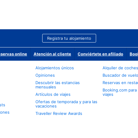
Registra tu alojamiento
eservas online
Atención al cliente
Conviértete en afiliado
Boo
Alojamientos únicos
Alquiler de coche
Opiniones
Buscador de vuel
Descubrir las estancias
Reservas en resta
mensuales
Booking.com para
Artículos de viajes
viajes
Ofertas de temporada y para las
sts
vacaciones
iones
Traveller Review Awards