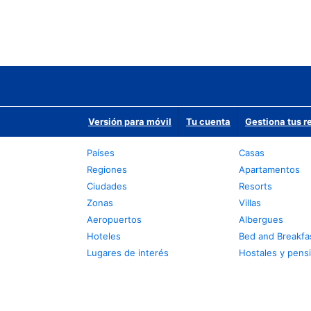
Versión para móvil
Tu cuenta
Gestiona tus r
Países
Casas
Regiones
Apartamentos
Ciudades
Resorts
Zonas
Villas
Aeropuertos
Albergues
Hoteles
Bed and Breakfa
Lugares de interés
Hostales y pens