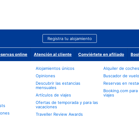
Registra tu alojamiento
eservas online
Atención al cliente
Conviértete en afiliado
Boo
Alojamientos únicos
Alquiler de coche
Opiniones
Buscador de vuel
Descubrir las estancias
Reservas en resta
mensuales
Booking.com para
Artículos de viajes
viajes
Ofertas de temporada y para las
sts
vacaciones
iones
Traveller Review Awards