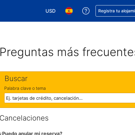
USD
Obtener ayuda con 
Registra tu alojam
Elegir tu moneda. Tu moneda actual e
Elegir el idioma que prefieres
Preguntas más frecuente
Buscar
Palabra clave o tema
Cancelaciones
¿Puedo anular mi reserva?