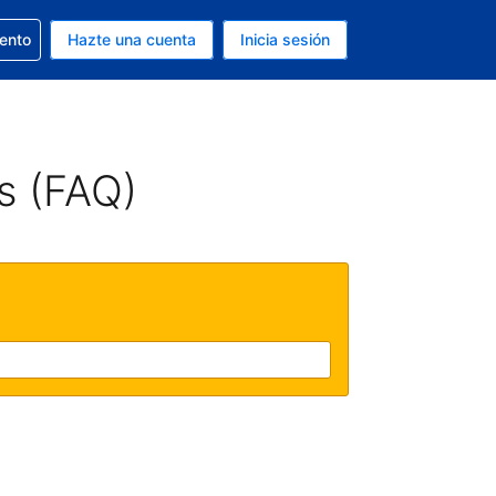
la reserva
iento
Hazte una cuenta
Inicia sesión
s Dólar de EEUU
. Tu idioma actual es Español
s (FAQ)