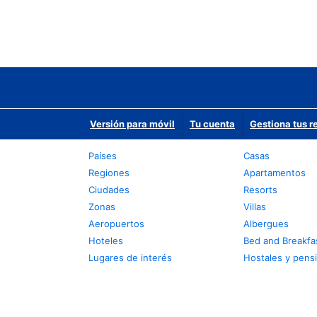
Versión para móvil
Tu cuenta
Gestiona tus r
Países
Casas
Regiones
Apartamentos
Ciudades
Resorts
Zonas
Villas
Aeropuertos
Albergues
Hoteles
Bed and Breakfa
Lugares de interés
Hostales y pens