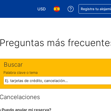
USD
Obtener ayuda con 
Registra tu alojam
Elegir tu moneda. Tu moneda actual e
Elegir el idioma que prefieres
Preguntas más frecuente
Buscar
Palabra clave o tema
Cancelaciones
¿Puedo anular mi reserva?