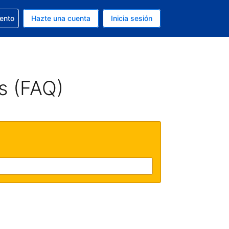
la reserva
iento
Hazte una cuenta
Inicia sesión
s Dólar de EEUU
. Tu idioma actual es Español
s (FAQ)