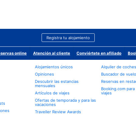
Registra tu alojamiento
eservas online
Atención al cliente
Conviértete en afiliado
Boo
Alojamientos únicos
Alquiler de coche
Opiniones
Buscador de vuel
Descubrir las estancias
Reservas en resta
mensuales
Booking.com para
Artículos de viajes
viajes
Ofertas de temporada y para las
sts
vacaciones
iones
Traveller Review Awards