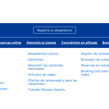
Registra tu alojamiento
eservas online
Atención al cliente
Conviértete en afiliado
Boo
Alojamientos únicos
Alquiler de coche
Opiniones
Buscador de vuel
Descubrir las estancias
Reservas en resta
mensuales
Booking.com para
Artículos de viajes
viajes
Ofertas de temporada y para las
sts
vacaciones
iones
Traveller Review Awards