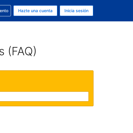
la reserva
iento
Hazte una cuenta
Inicia sesión
s Dólar de EEUU
. Tu idioma actual es Español
s (FAQ)