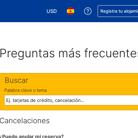
USD
Obtener ayuda con 
Registra tu alojam
Elegir tu moneda. Tu moneda actual e
Elegir el idioma que prefieres
Preguntas más frecuente
Buscar
Palabra clave o tema
Cancelaciones
¿Puedo anular mi reserva?