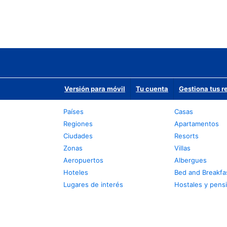
Versión para móvil
Tu cuenta
Gestiona tus r
Países
Casas
Regiones
Apartamentos
Ciudades
Resorts
Zonas
Villas
Aeropuertos
Albergues
Hoteles
Bed and Breakfa
Lugares de interés
Hostales y pens