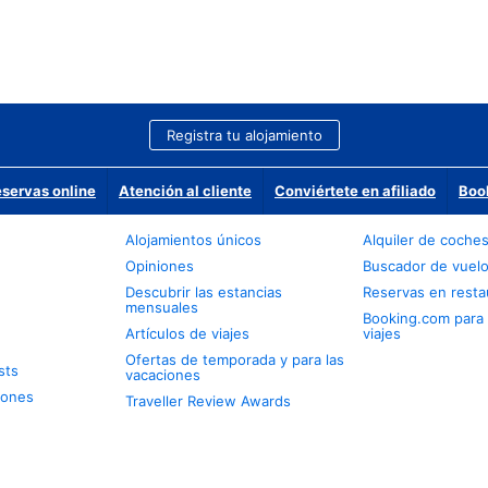
Registra tu alojamiento
eservas online
Atención al cliente
Conviértete en afiliado
Boo
Alojamientos únicos
Alquiler de coche
Opiniones
Buscador de vuel
Descubrir las estancias
Reservas en resta
mensuales
Booking.com para
Artículos de viajes
viajes
Ofertas de temporada y para las
sts
vacaciones
iones
Traveller Review Awards