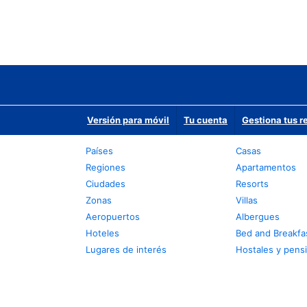
Versión para móvil
Tu cuenta
Gestiona tus r
Países
Casas
Regiones
Apartamentos
Ciudades
Resorts
Zonas
Villas
Aeropuertos
Albergues
Hoteles
Bed and Breakfa
Lugares de interés
Hostales y pens