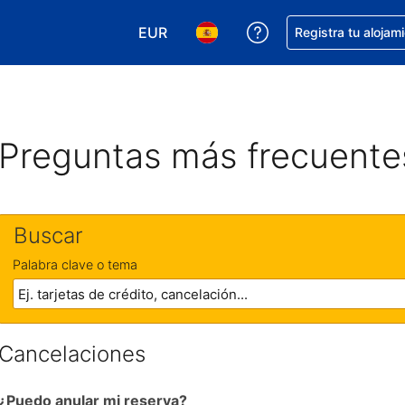
EUR
Obtener ayuda con 
Registra tu alojam
Elegir tu moneda. Tu moneda actual e
Elegir el idioma que prefieres
Preguntas más frecuente
Buscar
Palabra clave o tema
Cancelaciones
¿Puedo anular mi reserva?