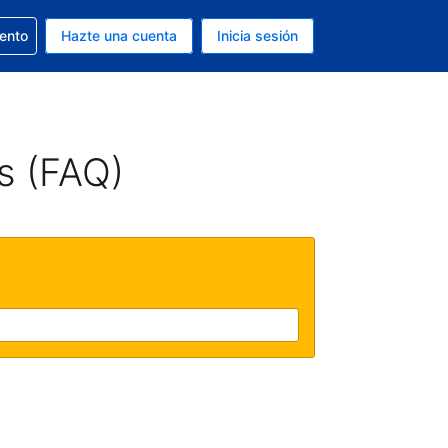
la reserva
iento
Hazte una cuenta
Inicia sesión
s EUR
. Tu idioma actual es Español
s (FAQ)