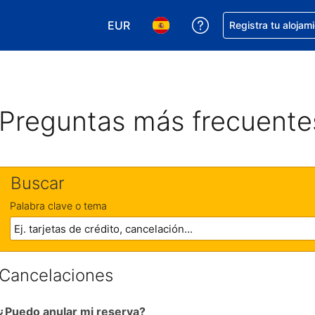
EUR
Obtener ayuda con 
Registra tu alojam
Elegir tu moneda. Tu moneda actual e
Elegir el idioma que prefieres
Preguntas más frecuente
Buscar
Palabra clave o tema
Cancelaciones
¿Puedo anular mi reserva?