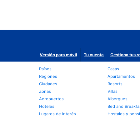
Versión para móvil
Tu cuenta
Gestiona tus r
Países
Casas
Regiones
Apartamentos
Ciudades
Resorts
Zonas
Villas
Aeropuertos
Albergues
Hoteles
Bed and Breakfa
Lugares de interés
Hostales y pens