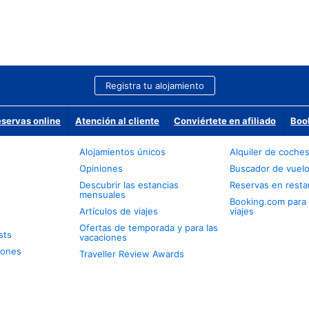
Registra tu alojamiento
eservas online
Atención al cliente
Conviértete en afiliado
Boo
Alojamientos únicos
Alquiler de coche
Opiniones
Buscador de vuel
Descubrir las estancias
Reservas en resta
mensuales
Booking.com para
Artículos de viajes
viajes
Ofertas de temporada y para las
sts
vacaciones
iones
Traveller Review Awards