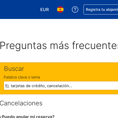
EUR
Obtener ayuda con 
Registra tu alojam
Elegir tu moneda. Tu moneda actual e
Elegir el idioma que prefieres
Preguntas más frecuente
Buscar
Palabra clave o tema
Cancelaciones
¿Puedo anular mi reserva?