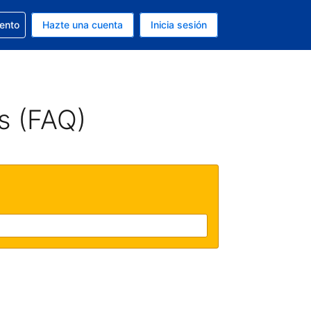
la reserva
iento
Hazte una cuenta
Inicia sesión
s EUR
. Tu idioma actual es Español
s (FAQ)