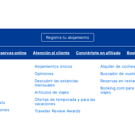
Registra tu alojamiento
eservas online
Atención al cliente
Conviértete en afiliado
Boo
Alojamientos únicos
Alquiler de coche
Opiniones
Buscador de vuel
Descubrir las estancias
Reservas en resta
mensuales
Booking.com para
Artículos de viajes
viajes
Ofertas de temporada y para las
sts
vacaciones
iones
Traveller Review Awards