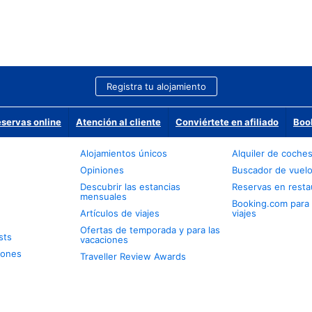
Registra tu alojamiento
eservas online
Atención al cliente
Conviértete en afiliado
Boo
Alojamientos únicos
Alquiler de coche
Opiniones
Buscador de vuel
Descubrir las estancias
Reservas en resta
mensuales
Booking.com para
Artículos de viajes
viajes
Ofertas de temporada y para las
sts
vacaciones
iones
Traveller Review Awards