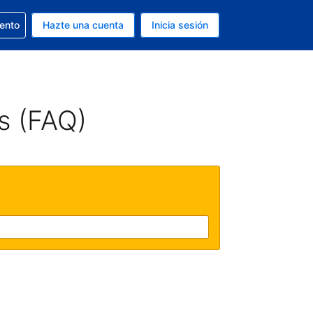
la reserva
iento
Hazte una cuenta
Inicia sesión
s Dólar de EEUU
. Tu idioma actual es Español
s (FAQ)