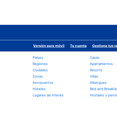
Versión para móvil
Tu cuenta
Gestiona tus r
Países
Casas
Regiones
Apartamentos
Ciudades
Resorts
Zonas
Villas
Aeropuertos
Albergues
Hoteles
Bed and Breakfa
Lugares de interés
Hostales y pens