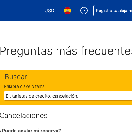
USD
Obtener ayuda con 
Registra tu alojam
Elegir tu moneda. Tu moneda actual e
Elegir el idioma que prefieres
Preguntas más frecuente
Buscar
Palabra clave o tema
Cancelaciones
¿Puedo anular mi reserva?