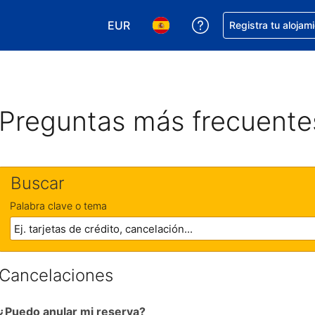
EUR
Obtener ayuda con 
Registra tu alojam
Elegir tu moneda. Tu moneda actual e
Elegir el idioma que prefieres
Preguntas más frecuente
Buscar
Palabra clave o tema
Cancelaciones
¿Puedo anular mi reserva?