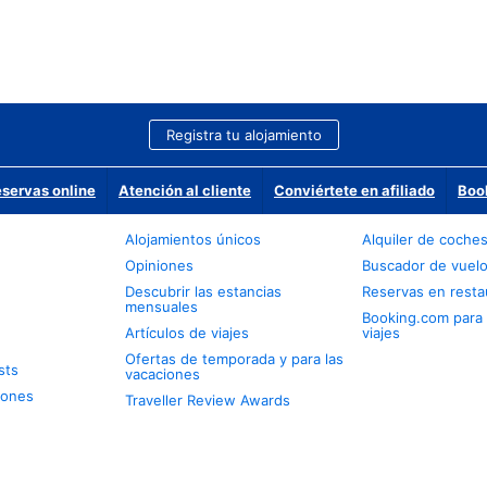
Registra tu alojamiento
eservas online
Atención al cliente
Conviértete en afiliado
Boo
Alojamientos únicos
Alquiler de coche
Opiniones
Buscador de vuel
Descubrir las estancias
Reservas en resta
mensuales
Booking.com para
Artículos de viajes
viajes
Ofertas de temporada y para las
sts
vacaciones
iones
Traveller Review Awards