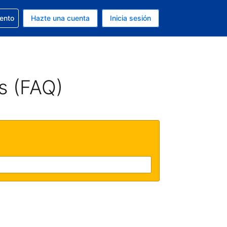
la reserva
iento
Hazte una cuenta
Inicia sesión
s EUR
. Tu idioma actual es Español
s (FAQ)