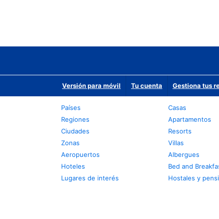
Versión para móvil
Tu cuenta
Gestiona tus r
Países
Casas
Regiones
Apartamentos
Ciudades
Resorts
Zonas
Villas
Aeropuertos
Albergues
Hoteles
Bed and Breakfa
Lugares de interés
Hostales y pens