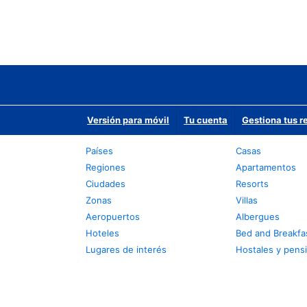
Versión para móvil
Tu cuenta
Gestiona tus r
Países
Casas
Regiones
Apartamentos
Ciudades
Resorts
Zonas
Villas
Aeropuertos
Albergues
Hoteles
Bed and Breakfa
Lugares de interés
Hostales y pens