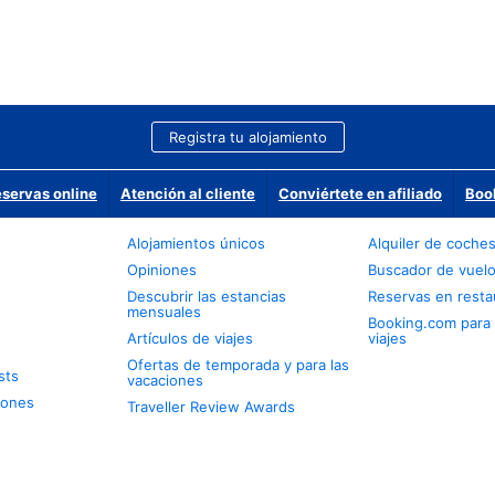
Registra tu alojamiento
eservas online
Atención al cliente
Conviértete en afiliado
Boo
Alojamientos únicos
Alquiler de coche
Opiniones
Buscador de vuel
Descubrir las estancias
Reservas en resta
mensuales
Booking.com para
Artículos de viajes
viajes
Ofertas de temporada y para las
sts
vacaciones
iones
Traveller Review Awards