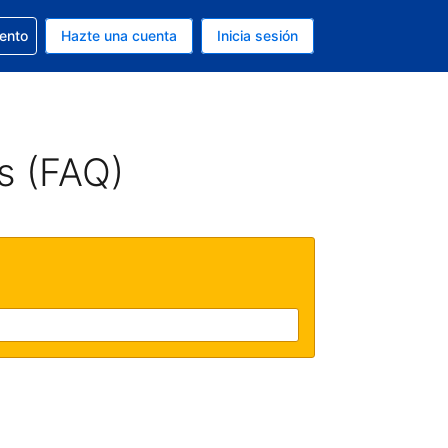
la reserva
iento
Hazte una cuenta
Inicia sesión
s Dólar de EEUU
. Tu idioma actual es Español
s (FAQ)