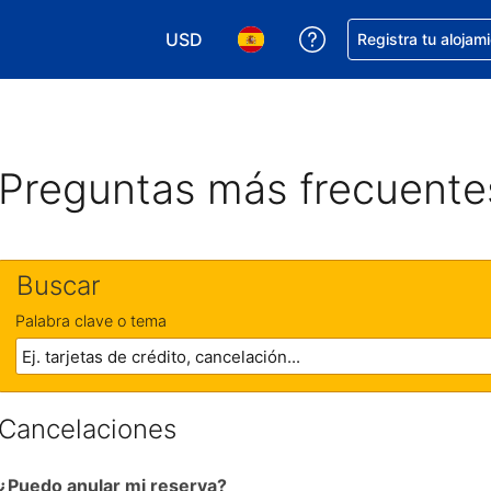
USD
Obtener ayuda con 
Registra tu alojam
Elegir tu moneda. Tu moneda actual e
Elegir el idioma que prefieres
Preguntas más frecuente
Buscar
Palabra clave o tema
Cancelaciones
¿Puedo anular mi reserva?