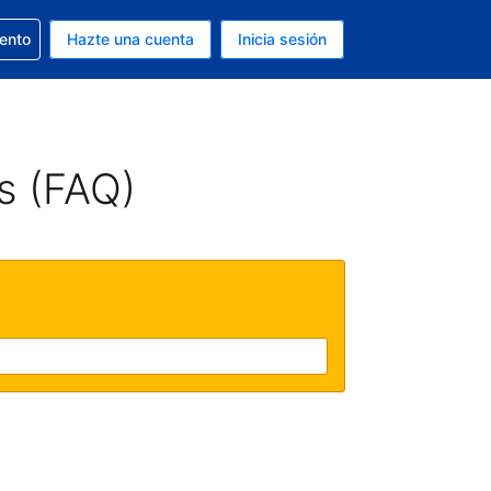
la reserva
iento
Hazte una cuenta
Inicia sesión
s Dólar de EEUU
. Tu idioma actual es Español
s (FAQ)