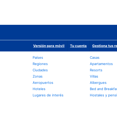
Versión para móvil
Tu cuenta
Gestiona tus r
Países
Casas
Regiones
Apartamentos
Ciudades
Resorts
Zonas
Villas
Aeropuertos
Albergues
Hoteles
Bed and Breakfa
Lugares de interés
Hostales y pens