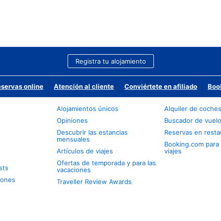
Registra tu alojamiento
eservas online
Atención al cliente
Conviértete en afiliado
Boo
Alojamientos únicos
Alquiler de coche
Opiniones
Buscador de vuel
Descubrir las estancias
Reservas en resta
mensuales
Booking.com para
Artículos de viajes
viajes
Ofertas de temporada y para las
sts
vacaciones
iones
Traveller Review Awards