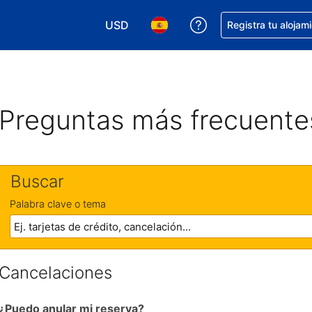
USD
Obtener ayuda con 
Registra tu alojam
Elegir tu moneda. Tu moneda actual e
Elegir el idioma que prefieres
Preguntas más frecuente
Buscar
Palabra clave o tema
Cancelaciones
¿Puedo anular mi reserva?