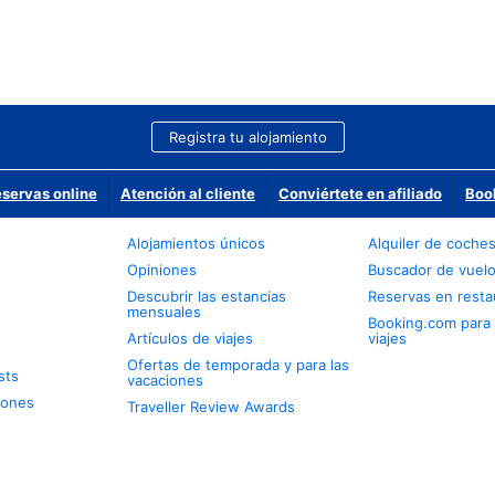
Registra tu alojamiento
eservas online
Atención al cliente
Conviértete en afiliado
Boo
Alojamientos únicos
Alquiler de coche
Opiniones
Buscador de vuel
Descubrir las estancias
Reservas en resta
mensuales
Booking.com para
Artículos de viajes
viajes
Ofertas de temporada y para las
sts
vacaciones
iones
Traveller Review Awards