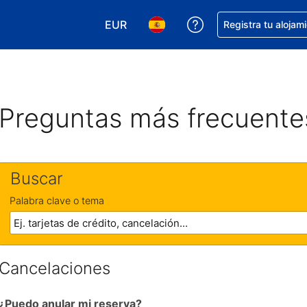
EUR
Obtener ayuda con 
Registra tu alojam
Elegir tu moneda. Tu moneda actual e
Elegir el idioma que prefieres
Preguntas más frecuente
Buscar
Palabra clave o tema
Cancelaciones
¿Puedo anular mi reserva?