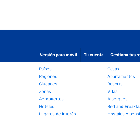
Versión para móvil
Tu cuenta
Gestiona tus r
Países
Casas
Regiones
Apartamentos
Ciudades
Resorts
Zonas
Villas
Aeropuertos
Albergues
Hoteles
Bed and Breakfa
Lugares de interés
Hostales y pens