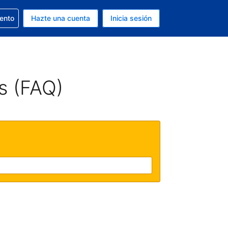
la reserva
iento
Hazte una cuenta
Inicia sesión
s EUR
. Tu idioma actual es Español
s (FAQ)