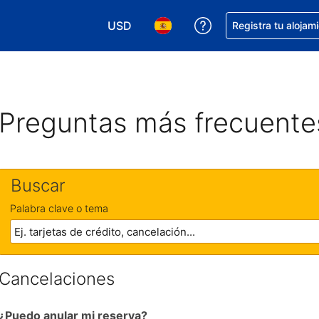
USD
Obtener ayuda con 
Registra tu alojam
Elegir tu moneda. Tu moneda actual e
Elegir el idioma que prefieres
Preguntas más frecuente
Buscar
Palabra clave o tema
Cancelaciones
¿Puedo anular mi reserva?