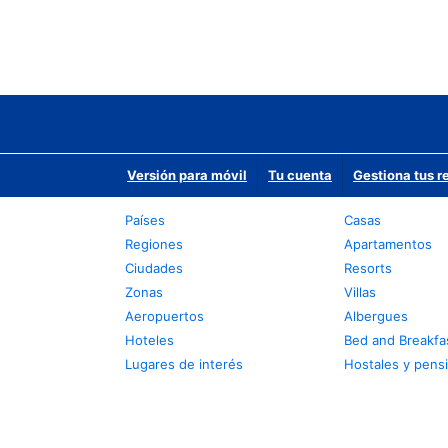
Versión para móvil
Tu cuenta
Gestiona tus r
Países
Casas
Regiones
Apartamentos
Ciudades
Resorts
Zonas
Villas
Aeropuertos
Albergues
Hoteles
Bed and Breakfa
Lugares de interés
Hostales y pens