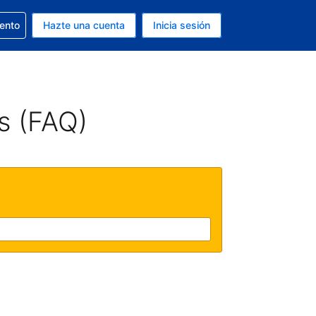
la reserva
iento
Hazte una cuenta
Inicia sesión
s Dólar de EEUU
. Tu idioma actual es Español
s (FAQ)