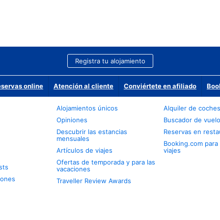
Registra tu alojamiento
eservas online
Atención al cliente
Conviértete en afiliado
Boo
Alojamientos únicos
Alquiler de coche
Opiniones
Buscador de vuel
Descubrir las estancias
Reservas en resta
mensuales
Booking.com para
Artículos de viajes
viajes
Ofertas de temporada y para las
sts
vacaciones
iones
Traveller Review Awards