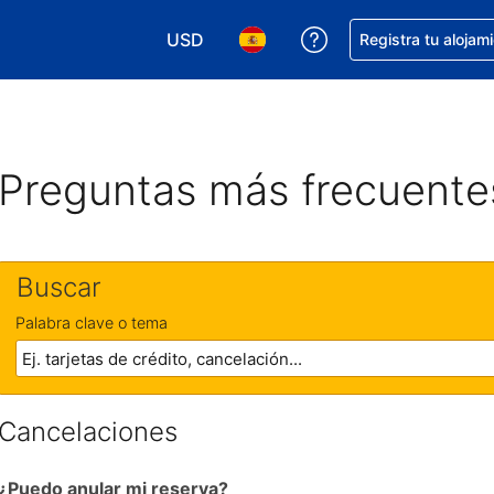
USD
Obtener ayuda con 
Registra tu alojam
Elegir tu moneda. Tu moneda actual e
Elegir el idioma que prefieres
Preguntas más frecuente
Buscar
Palabra clave o tema
Cancelaciones
¿Puedo anular mi reserva?