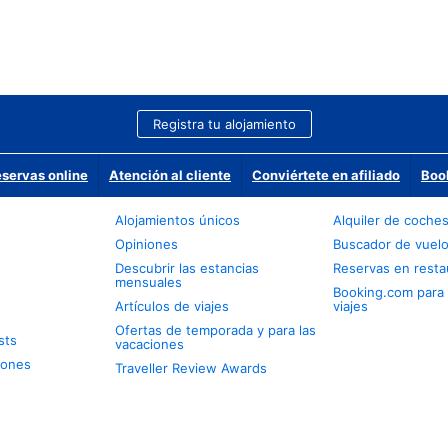
Registra tu alojamiento
eservas online
Atención al cliente
Conviértete en afiliado
Boo
Alojamientos únicos
Alquiler de coche
Opiniones
Buscador de vuel
Descubrir las estancias
Reservas en resta
mensuales
Booking.com para
Artículos de viajes
viajes
Ofertas de temporada y para las
sts
vacaciones
iones
Traveller Review Awards