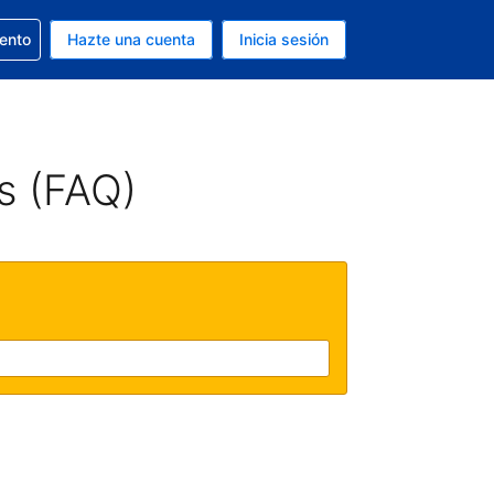
la reserva
iento
Hazte una cuenta
Inicia sesión
s Dólar de EEUU
. Tu idioma actual es Español
s (FAQ)