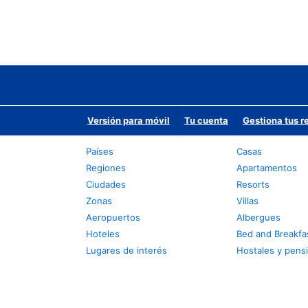
Versión para móvil
Tu cuenta
Gestiona tus r
Países
Casas
Regiones
Apartamentos
Ciudades
Resorts
Zonas
Villas
Aeropuertos
Albergues
Hoteles
Bed and Breakfa
Lugares de interés
Hostales y pens