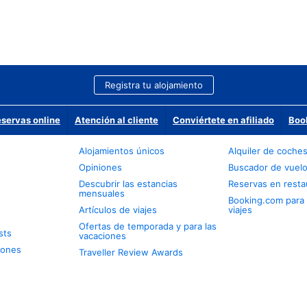
Registra tu alojamiento
eservas online
Atención al cliente
Conviértete en afiliado
Boo
Alojamientos únicos
Alquiler de coche
Opiniones
Buscador de vuel
Descubrir las estancias
Reservas en resta
mensuales
Booking.com para
Artículos de viajes
viajes
Ofertas de temporada y para las
sts
vacaciones
iones
Traveller Review Awards