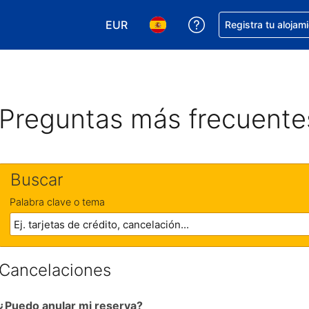
EUR
Obtener ayuda con 
Registra tu alojam
Elegir tu moneda. Tu moneda actual e
Elegir el idioma que prefieres
Preguntas más frecuente
Buscar
Palabra clave o tema
Cancelaciones
¿Puedo anular mi reserva?