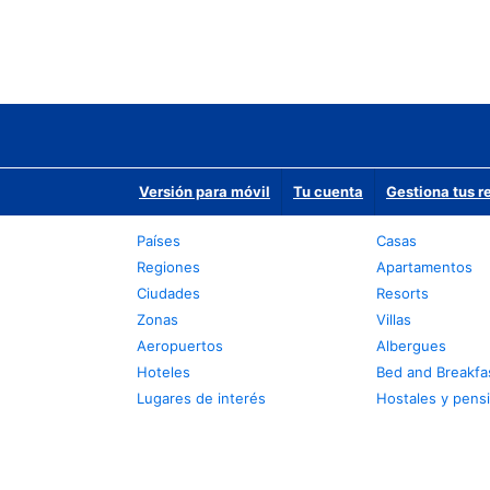
Versión para móvil
Tu cuenta
Gestiona tus r
Países
Casas
Regiones
Apartamentos
Ciudades
Resorts
Zonas
Villas
Aeropuertos
Albergues
Hoteles
Bed and Breakfa
Lugares de interés
Hostales y pens