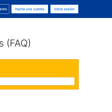
la reserva
iento
Hazte una cuenta
Inicia sesión
s EUR
. Tu idioma actual es Español
s (FAQ)